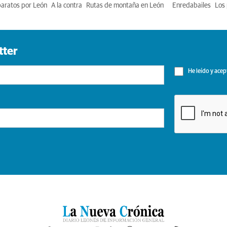
baratos por León
A la contra
Rutas de montaña en León
Enredabailes
Los 
tter
He leído y acep