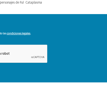
personajes de Ful
Cataplasma
to las
condiciones legales
.