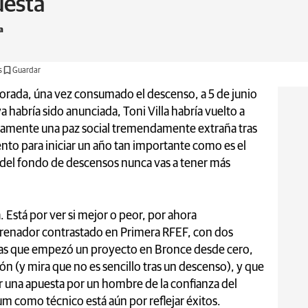
uesta
a
s
Guardar
porada, úna vez consumado el descenso, a 5 de junio
a habría sido anunciada, Toni Villa habría vuelto a
riamente una paz social tremendamente extraña tras
ento para iniciar un año tan importante como es el
o del fondo de descensos nunca vas a tener más
a. Está por ver si mejor o peor, por ahora
trenador contrastado en Primera RFEF, con dos
das que empezó un proyecto en Bronce desde cero,
ión (y mira que no es sencillo tras un descenso), y que
er una apuesta por un hombre de la confianza del
um como técnico está aún por reflejar éxitos.