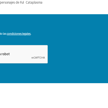
personajes de Ful
Cataplasma
to las
condiciones legales
.