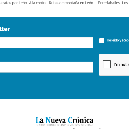
baratos por León
A la contra
Rutas de montaña en León
Enredabailes
Los 
tter
He leído y acep