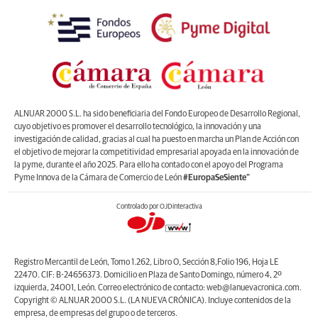
ALNUAR 2000 S.L. ha sido beneficiaria del Fondo Europeo de Desarrollo Regional,
cuyo objetivo es promover el desarrollo tecnológico, la innovación y una
investigación de calidad, gracias al cual ha puesto en marcha un Plan de Acción con
el objetivo de mejorar la competitividad empresarial apoyada en la innovación de
la pyme, durante el año 2025. Para ello ha contado con el apoyo del Programa
Pyme Innova de la Cámara de Comercio de León
#EuropaSeSiente”
Controlado por OJDinteractiva
Registro Mercantil de León, Tomo 1.262, Libro O, Sección 8,Folio 196, Hoja LE
22470. CIF: B-24656373. Domicilio en Plaza de Santo Domingo, número 4, 2º
izquierda, 24001, León. Correo electrónico de contacto: web@lanuevacronica.com.
Copyright © ALNUAR 2000 S.L. (LA NUEVA CRÓNICA). Incluye contenidos de la
empresa, de empresas del grupo o de terceros.