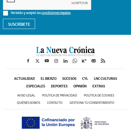
He leído y acepto las
condiciones legales
.
SUSCRÍBETE
ACTUALIDAD
EL BIERZO
SUCESOS
CYL
LNC CULTURAS
ESPECIALES
DEPORTES
OPINIÓN
EXTRAS
AVISO LEGAL
POLÍTICA DE PRIVACIDAD
POLÍTICA DE COOKIES
QUIÉNES SOMOS
CONTACTO
GESTIONA TU CONSENTIMIENTO