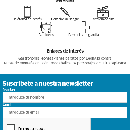
Servicios
Teléfonos de interés
Donación de sangre
Cartelera de cine
Autobuses
Farmacias de guardia
Enlaces de interés
Gastronomia leonesa
Planes baratos por León
A la contra
Rutas de montaña en León
Enredabailes
Los personajes de Ful
Cataplasma
Suscríbete a nuestra newsletter
Nombre
Email