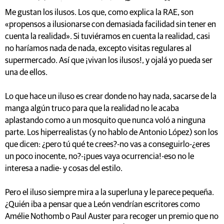
Me gustan los ilusos. Los que, como explica la RAE, son
«propensos a ilusionarse con demasiada facilidad sin tener en
cuenta la realidad». Si tuviéramos en cuenta la realidad, casi
no haríamos nada de nada, excepto visitas regulares al
supermercado. Así que ¡vivan los ilusos!, y ojalá yo pueda ser
una de ellos.
Lo que hace un iluso es crear donde no hay nada, sacarse de la
manga algún truco para que la realidad no le acaba
aplastando como a un mosquito que nunca voló a ninguna
parte. Los hiperrealistas (y no hablo de Antonio López) son los
que dicen: ¿pero tú qué te crees?-no vas a conseguirlo-¿eres
un poco inocente, no?-¡pues vaya ocurrencia!-eso no le
interesa a nadie- y cosas del estilo.
Pero el iluso siempre mira a la superluna y le parece pequeña.
¿Quién iba a pensar que a León vendrían escritores como
Amélie Nothomb o Paul Auster para recoger un premio que no