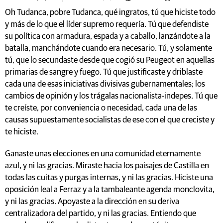
Oh Tudanca, pobre Tudanca, qué ingratos, tú que hiciste todo
y más de lo que el líder supremo requería. Tú que defendiste
su política con armadura, espada y a caballo, lanzándote a la
batalla, manchándote cuando era necesario. Tú, y solamente
tú, que lo secundaste desde que cogió su Peugeot en aquellas
primarias de sangre y fuego. Tú que justificaste y driblaste
cada una de esas iniciativas divisivas gubernamentales; los
cambios de opinión y los trágalas nacionalista-indepes. Tú que
te creíste, por conveniencia o necesidad, cada una de las
causas supuestamente socialistas de ese con el que creciste y
te hiciste.
Ganaste unas elecciones en una comunidad eternamente
azul, y ni las gracias. Miraste hacia los paisajes de Castilla en
todas las cuitas y purgas internas, y ni las gracias. Hiciste una
oposición leal a Ferraz y a la tambaleante agenda monclovita,
y ni las gracias. Apoyaste a la dirección en su deriva
centralizadora del partido, y ni las gracias. Entiendo que