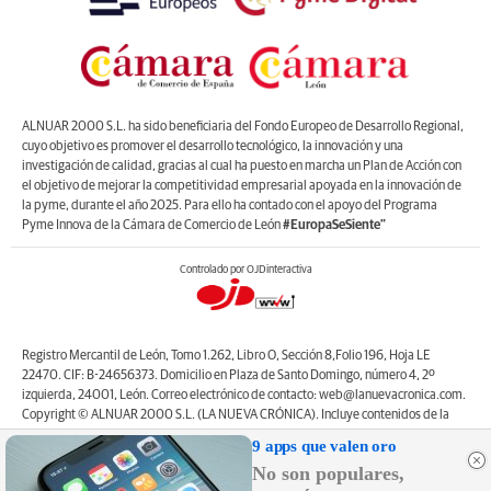
ALNUAR 2000 S.L. ha sido beneficiaria del Fondo Europeo de Desarrollo Regional,
cuyo objetivo es promover el desarrollo tecnológico, la innovación y una
investigación de calidad, gracias al cual ha puesto en marcha un Plan de Acción con
el objetivo de mejorar la competitividad empresarial apoyada en la innovación de
la pyme, durante el año 2025. Para ello ha contado con el apoyo del Programa
Pyme Innova de la Cámara de Comercio de León
#EuropaSeSiente”
Controlado por OJDinteractiva
Registro Mercantil de León, Tomo 1.262, Libro O, Sección 8,Folio 196, Hoja LE
22470. CIF: B-24656373. Domicilio en Plaza de Santo Domingo, número 4, 2º
izquierda, 24001, León. Correo electrónico de contacto: web@lanuevacronica.com.
Copyright © ALNUAR 2000 S.L. (LA NUEVA CRÓNICA). Incluye contenidos de la
empresa, de empresas del grupo o de terceros.
9 apps que valen oro
No son populares,