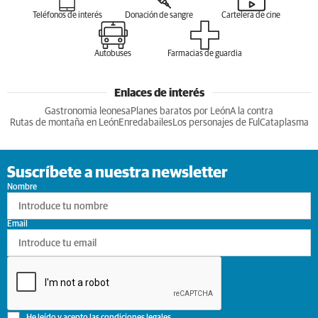
Teléfonos de interés
Donación de sangre
Cartelera de cine
Autobuses
Farmacias de guardia
Enlaces de interés
Gastronomia leonesa
Planes baratos por León
A la contra
Rutas de montaña en León
Enredabailes
Los personajes de Ful
Cataplasma
Suscríbete a nuestra newsletter
Nombre
Email