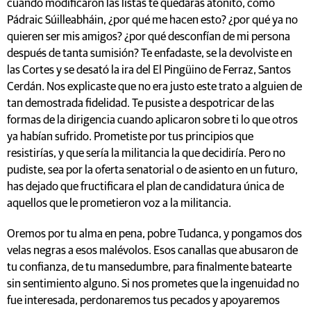
cuando modificaron las listas te quedaras atónito, como
Pádraic Súilleabháin, ¿por qué me hacen esto? ¿por qué ya no
quieren ser mis amigos? ¿por qué desconfían de mi persona
después de tanta sumisión? Te enfadaste, se la devolviste en
las Cortes y se desató la ira del El Pingüino de Ferraz, Santos
Cerdán. Nos explicaste que no era justo este trato a alguien de
tan demostrada fidelidad. Te pusiste a despotricar de las
formas de la dirigencia cuando aplicaron sobre ti lo que otros
ya habían sufrido. Prometiste por tus principios que
resistirías, y que sería la militancia la que decidiría. Pero no
pudiste, sea por la oferta senatorial o de asiento en un futuro,
has dejado que fructificara el plan de candidatura única de
aquellos que le prometieron voz a la militancia.
Oremos por tu alma en pena, pobre Tudanca, y pongamos dos
velas negras a esos malévolos. Esos canallas que abusaron de
tu confianza, de tu mansedumbre, para finalmente batearte
sin sentimiento alguno. Si nos prometes que la ingenuidad no
fue interesada, perdonaremos tus pecados y apoyaremos