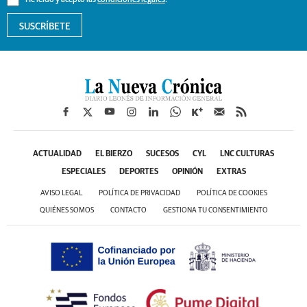
He leído y acepto las
condiciones legales
.
SUSCRÍBETE
ACTUALIDAD
EL BIERZO
SUCESOS
CYL
LNC CULTURAS
ESPECIALES
DEPORTES
OPINIÓN
EXTRAS
AVISO LEGAL
POLÍTICA DE PRIVACIDAD
POLÍTICA DE COOKIES
QUIÉNES SOMOS
CONTACTO
GESTIONA TU CONSENTIMIENTO