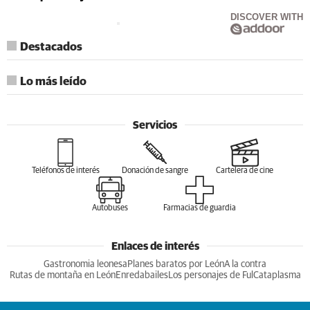
DISCOVER WITH
Destacados
Lo más leído
Servicios
Teléfonos de interés
Donación de sangre
Cartelera de cine
Autobuses
Farmacias de guardia
Enlaces de interés
Gastronomia leonesa
Planes baratos por León
A la contra
Rutas de montaña en León
Enredabailes
Los personajes de Ful
Cataplasma