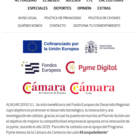
ACTUALIDAD
EL BIERZO
SUCESOS
CYL
LNC CULTURAS
ESPECIALES
DEPORTES
OPINIÓN
EXTRAS
AVISO LEGAL
POLÍTICA DE PRIVACIDAD
POLÍTICA DE COOKIES
QUIÉNES SOMOS
CONTACTO
GESTIONA TU CONSENTIMIENTO
ALNUAR 2000 S.L. ha sido beneficiaria del Fondo Europeo de Desarrollo Regional,
cuyo objetivo es promover el desarrollo tecnológico, la innovación y una
investigación de calidad, gracias al cual ha puesto en marcha un Plan de Acción con
el objetivo de mejorar la competitividad empresarial apoyada en la innovación de
la pyme, durante el año 2025. Para ello ha contado con el apoyo del Programa
Pyme Innova de la Cámara de Comercio de León
#EuropaSeSiente”