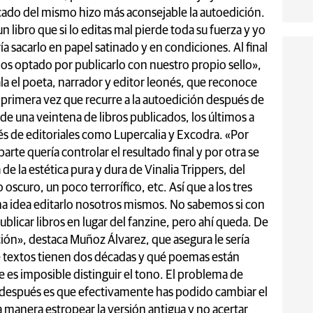
cado del mismo hizo más aconsejable la autoedición.
un libro que si lo editas mal pierde toda su fuerza y yo
ía sacarlo en papel satinado y en condiciones. Al final
s optado por publicarlo con nuestro propio sello»,
la el poeta, narrador y editor leonés, que reconoce
a primera vez que recurre a la autoedición después de
de una veintena de libros publicados, los últimos a
és de editoriales como Lupercalia y Excodra. «Por
parte quería controlar el resultado final y por otra se
a de la estética pura y dura de Vinalia Trippers, del
 oscuro, un poco terrorífico, etc. Así que a los tres
a idea editarlo nosotros mismos. No sabemos si con
blicar libros en lugar del fanzine, pero ahí queda. De
ón», destaca Muñoz Álvarez, que asegura le sería
qué textos tienen dos décadas y qué poemas están
e es imposible distinguir el tono. El problema de
después es que efectivamente has podido cambiar el
a manera estropear la versión antigua y no acertar