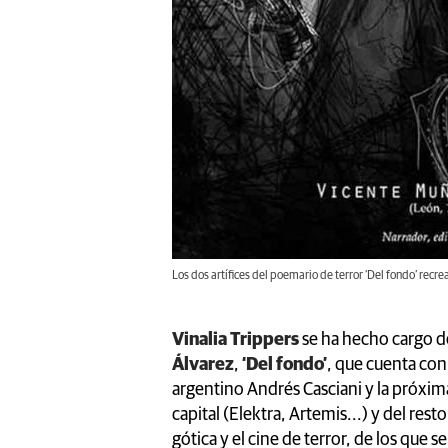
Los dos artífices del poemario de terror ‘Del fondo’ recr
Vinalia Trippers
se ha hecho cargo de
Álvarez
,
‘Del fondo’
, que cuenta con 
argentino Andrés Casciani y la próxima
capital (Elektra, Artemis...) y del resto
gótica y el cine de terror, de los que