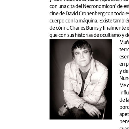
con una cita del Necronomicon’ de este 
cine de David Cronenberg con todo est
cuerpo con la máquina. Existe también
de cómic Charles Burns y finalmente es
que con sus historias de ocultismo y 
Muño
terr
esen
en p
y de
Nunc
Me d
infl
de l
porq
apet
pens
cuan