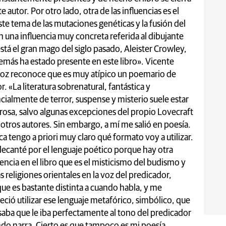
autor. Por otro lado, otra de las influencias es el
e tema de las mutaciones genéticas y la fusión del
 una influencia muy concreta referida al dibujante
tá el gran mago del siglo pasado, Aleister Crowley,
demás ha estado presente en este libro».
Vicente
z reconoce que es muy atípico un poemario de
or. «La literatura sobrenatural, fantástica y
cialmente de terror, suspense y misterio suele estar
rosa, salvo algunas excepciones del propio Lovecraft
 otros autores. Sin embargo, a mí me salió en poesía.
a tengo a priori muy claro qué formato voy a utilizar.
ecanté por el lenguaje poético porque hay otra
uencia en el libro que es el misticismo del budismo y
as religiones orientales en la voz del predicador,
ue es bastante distinta a cuando habla, y me
eció utilizar ese lenguaje metafórico, simbólico, que
aba que le iba perfectamente al tono del predicador
do narra. Cierto es que tampoco es mi poesía