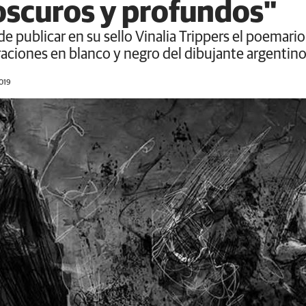
oscuros y profundos"
e publicar en su sello Vinalia Trippers el poemario
raciones en blanco y negro del dibujante argentin
2019