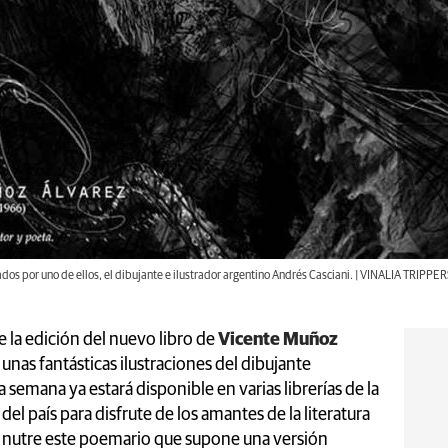
eados por uno de ellos, el dibujante e ilustrador argentino Andrés Casciani. | VINALIA TRIPPE
 la edición del nuevo libro de
Vicente Muñoz
unas fantásticas ilustraciones del dibujante
 semana ya estará disponible en varias librerías de la
 del país para disfrute de los amantes de la literatura
 se nutre este poemario que supone una versión