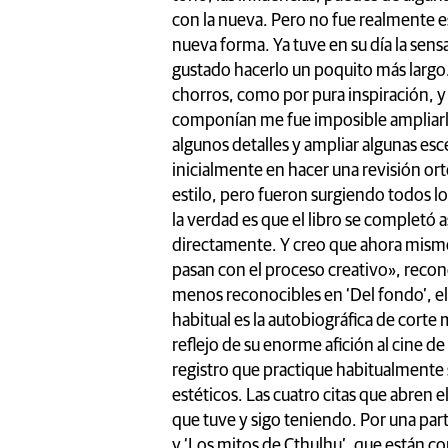
con la nueva. Pero no fue realmente es
nueva forma. Ya tuve en su día la sens
gustado hacerlo un poquito más largo.
chorros, como por pura inspiración, y 
componían me fue imposible ampliarlo. 
algunos detalles y ampliar algunas es
inicialmente en hacer una revisión o
estilo, pero fueron surgiendo todos l
la verdad es que el libro se complet
directamente. Y creo que ahora mismo
pasan con el proceso creativo», recon
menos reconocibles en ‘Del fondo’, el 
habitual es la autobiográfica de corte
reflejo de su enorme afición al cine de 
registro que practique habitualmente
estéticos. Las cuatro citas que abren el
que tuve y sigo teniendo. Por una par
y ‘Los mitos de Cthulhu’, que están c