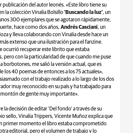
publicación del autor leonés. «Este libro tiene su
 la colección Vinalia Bolsillo
‘Buscando la luz’
, un
r unos 300 ejemplares que se agotaron rápidamente,
 suerte, hace como dos años,
Andrés Casciani
, un
oza y lleva colaborando con Vinalia desde hace un
ás extenso que una ilustración para el fanzine.
 ocurrió recuperar este librito que estaba
, pero con la particularidad de que cuando me puse
 a borbotones, me salió la versión actual, que es
 los 40 poemas de entonces a los 75 actuales»,
smado con el trabajo realizado a lo largo de los dos
trador muy reconocido en su país y ha trabajado para
 montón de gente muy importante».
e la decisión de editar ‘Del fondo’ a través de su
io sello, Vinalia Trippers, Vicente Muñoz explica que
n primer momento el libro estaba comprometido
otra editorial, pero el volumen de trabajo y lo