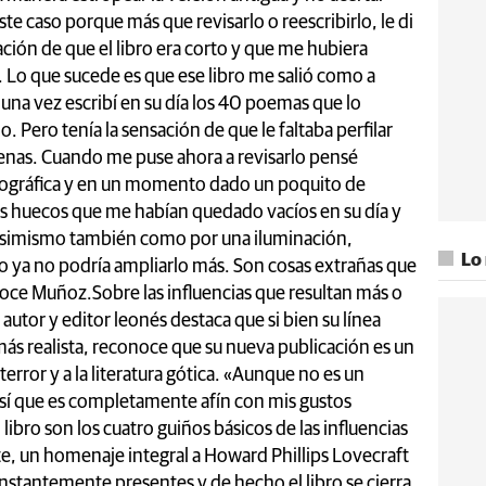
te caso porque más que revisarlo o reescribirlo, le di
ación de que el libro era corto y que me hubiera
 Lo que sucede es que ese libro me salió como a
una vez escribí en su día los 40 poemas que lo
Pero tenía la sensación de que le faltaba perfilar
cenas. Cuando me puse ahora a revisarlo pensé
rtográfica y en un momento dado un poquito de
os huecos que me habían quedado vacíos en su día y
ó asimismo también como por una iluminación,
Lo
 ya no podría ampliarlo más. Son cosas extrañas que
oce Muñoz.Sobre las influencias que resultan más o
autor y editor leonés destaca que si bien su línea
 más realista, reconoce que su nueva publicación es un
terror y a la literatura gótica. «Aunque no es un
 sí que es completamente afín con mis gustos
 libro son los cuatro guiños básicos de las influencias
te, un homenaje integral a Howard Phillips Lovecraft
onstantemente presentes y de hecho el libro se cierra