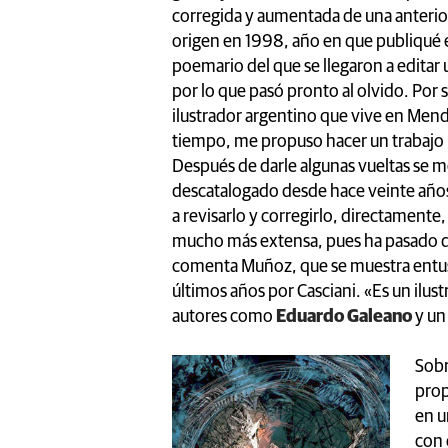
corregida y aumentada de una anterior 
origen en 1998, año en que publiqué en
poemario del que se llegaron a edita
por lo que pasó pronto al olvido. Por
ilustrador argentino que vive en Mend
tiempo, me propuso hacer un trabajo m
Después de darle algunas vueltas se me
descatalogado desde hace veinte años
a revisarlo y corregirlo, directamente,
mucho más extensa, pues ha pasado de
comenta Muñoz, que se muestra entusia
últimos años por Casciani. «Es un ilus
autores como
Eduardo Galeano
y un
Sobr
prop
en u
con 