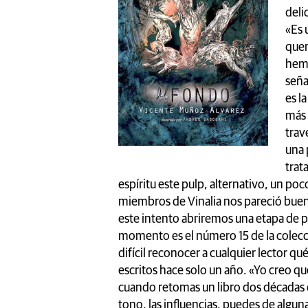
deli
«Es 
quer
hemo
seña
es l
más 
trav
una 
trat
espíritu este pulp, alternativo, un poco
miembros de Vinalia nos pareció buen
este intento abriremos una etapa de pu
momento es el número 15 de la colecci
difícil reconocer a cualquier lector 
escritos hace solo un año. «Yo creo qu
cuando retomas un libro dos décadas 
tono, las influencias, puedes de algun