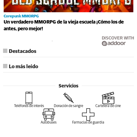
Corepunk MMORPG
Un verdadero MMORPG de la vieja escuela ¡Cómo los de
antes, pero mejor!
DISCOVER WITH
Destacados
Lo más leído
Servicios
Teléfonos de interés
Donación de sangre
Cartelera de cine
Autobuses
Farmacias de guardia