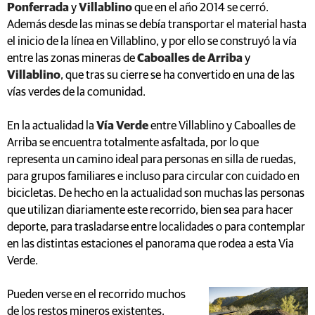
Ponferrada
y
Villablino
que en el año 2014 se cerró.
Además desde las minas se debía transportar el material hasta
el inicio de la línea en Villablino, y por ello se construyó la vía
entre las zonas mineras de
Caboalles de Arriba
y
Villablino
, que tras su cierre se ha convertido en una de las
vías verdes de la comunidad.
En la actualidad la
Vía Verde
entre Villablino y Caboalles de
Arriba se encuentra totalmente asfaltada, por lo que
representa un camino ideal para personas en silla de ruedas,
para grupos familiares e incluso para circular con cuidado en
bicicletas. De hecho en la actualidad son muchas las personas
que utilizan diariamente este recorrido, bien sea para hacer
deporte, para trasladarse entre localidades o para contemplar
en las distintas estaciones el panorama que rodea a esta Via
Verde.
Pueden verse en el recorrido muchos
de los restos mineros existentes,