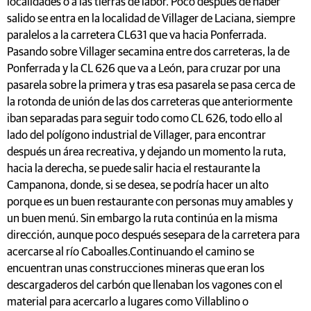
localidades o a las tierras de labor. Poco después de haber
salido se entra en la localidad de Villager de Laciana, siempre
paralelos a la carretera CL631 que va hacia Ponferrada.
Pasando sobre Villager secamina entre dos carreteras, la de
Ponferrada y la CL 626 que va a León, para cruzar por una
pasarela sobre la primera y tras esa pasarela se pasa cerca de
la rotonda de unión de las dos carreteras que anteriormente
iban separadas para seguir todo como CL 626, todo ello al
lado del polígono industrial de Villager, para encontrar
después un área recreativa, y dejando un momento la ruta,
hacia la derecha, se puede salir hacia el restaurante la
Campanona, donde, si se desea, se podría hacer un alto
porque es un buen restaurante con personas muy amables y
un buen menú. Sin embargo la ruta continúa en la misma
dirección, aunque poco después sesepara de la carretera para
acercarse al río Caboalles.Continuando el camino se
encuentran unas construcciones mineras que eran los
descargaderos del carbón que llenaban los vagones con el
material para acercarlo a lugares como Villablino o