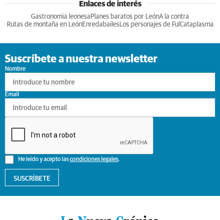
Enlaces de interés
Gastronomia leonesa
Planes baratos por León
A la contra
Rutas de montaña en León
Enredabailes
Los personajes de Ful
Cataplasma
Suscríbete a nuestra newsletter
Nombre
Email
He leído y acepto las
condiciones legales
.
SUSCRÍBETE