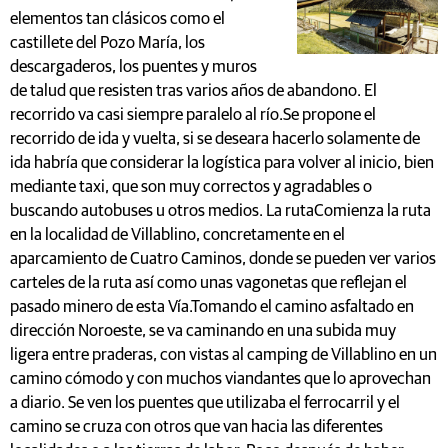
elementos tan clásicos como el
castillete del Pozo María, los
descargaderos, los puentes y muros
de talud que resisten tras varios años de abandono. El
recorrido va casi siempre paralelo al río.Se propone el
recorrido de ida y vuelta, si se deseara hacerlo solamente de
ida habría que considerar la logística para volver al inicio, bien
mediante taxi, que son muy correctos y agradables o
buscando autobuses u otros medios. La rutaComienza la ruta
en la localidad de Villablino, concretamente en el
aparcamiento de Cuatro Caminos, donde se pueden ver varios
carteles de la ruta así como unas vagonetas que reflejan el
pasado minero de esta Vía.Tomando el camino asfaltado en
dirección Noroeste, se va caminando en una subida muy
ligera entre praderas, con vistas al camping de Villablino en un
camino cómodo y con muchos viandantes que lo aprovechan
a diario. Se ven los puentes que utilizaba el ferrocarril y el
camino se cruza con otros que van hacia las diferentes