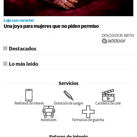
Lujo con carácter
Una joya para mujeres que no piden permiso
DISCOVER WITH
Destacados
Lo más leído
Servicios
Teléfonos de interés
Donación de sangre
Cartelera de cine
Autobuses
Farmacias de guardia
Enlaces de interés