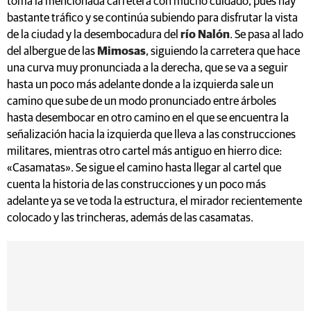
toma la mencionada carretera con mucho cuidado, pues hay
bastante tráfico y se continúa subiendo para disfrutar la vista
de la ciudad y la desembocadura del
río Nalón
. Se pasa al lado
del albergue de las
Mimosas
, siguiendo la carretera que hace
una curva muy pronunciada a la derecha, que se va a seguir
hasta un poco más adelante donde a la izquierda sale un
camino que sube de un modo pronunciado entre árboles
hasta desembocar en otro camino en el que se encuentra la
señalización hacia la izquierda que lleva a las construcciones
militares, mientras otro cartel más antiguo en hierro dice:
«Casamatas». Se sigue el camino hasta llegar al cartel que
cuenta la historia de las construcciones y un poco más
adelante ya se ve toda la estructura, el mirador recientemente
colocado y las trincheras, además de las casamatas.