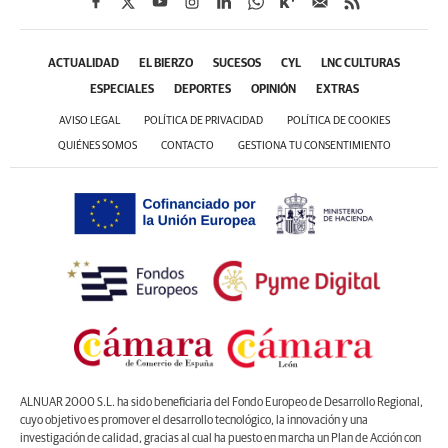
ACTUALIDAD
EL BIERZO
SUCESOS
CYL
LNC CULTURAS
ESPECIALES
DEPORTES
OPINIÓN
EXTRAS
AVISO LEGAL
POLÍTICA DE PRIVACIDAD
POLÍTICA DE COOKIES
QUIÉNES SOMOS
CONTACTO
GESTIONA TU CONSENTIMIENTO
ALNUAR 2000 S.L. ha sido beneficiaria del Fondo Europeo de Desarrollo Regional,
cuyo objetivo es promover el desarrollo tecnológico, la innovación y una
investigación de calidad, gracias al cual ha puesto en marcha un Plan de Acción con