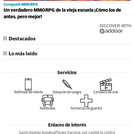
Corepunk MMORPG
Un verdadero MMORPG de la vieja escuela ¡Cómo los de
antes, pero mejor!
DISCOVER WITH
Destacados
Lo más leído
Servicios
Teléfonos de interés
Donación de sangre
Cartelera de cine
Autobuses
Farmacias de guardia
Enlaces de interés
Gastronomia leonesa
Planes baratos por León
A la contra