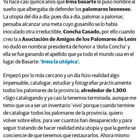
Ya hace casi quince años que
Irma basarte
le puso nombre al
sueño que albergaba de defender los
palomares leoneses
:
La utopía del día a día; pues día a día, palomar a palomar,
pensaba alcanzar una meta cuyo gusanillo se lo había
inoculado otra irreductible,
Concha Casado,
por ello cuando
creo la a
Asociación de Amigos de los Palomares de León
no dudó en nombrar presidenta de honor a ‘doña Concha’ y
ella se fue ganando el apellido que ya todo el mundo usa en el
lugar de Basarte:
'Irma la utópica'.
Empezó por lo más cercano y un día hizo realidad algo
impensable, catalogar, estudiar y fotografiar prácticamente
todos los palomares de la provincia,
alrededor de 1.300
.
«Sigo catalogando y ya casi la tenemos terminada, aunque me
temo que va a ser un inventario ‘vivo’ porque cuando termine
de catalogar todos los palomares de la provincia, quiero
volver sobre ellos, para ver cuantos han desaparecido y para
seguir tratando de hacer realidad esta utopía y que la gente se
conciencie de que tenemos que restaurarlos. Ahora mismo