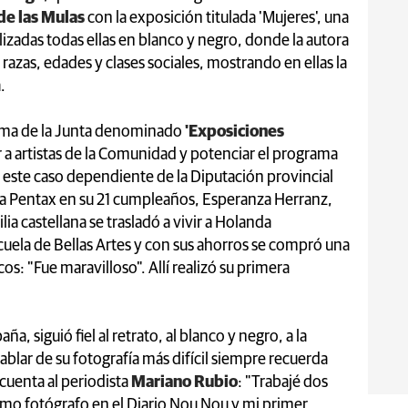
 de las Mulas
con la exposición titulada 'Mujeres', una
alizadas todas ellas en blanco y negro, donde la autora
 razas, edades y clases sociales, mostrando en ellas la
.
rama de la Junta denominado
'Exposiciones
a artistas de la Comunidad y potenciar el programa
 este caso dependiente de la Diputación provincial
na Pentax en su 21 cumpleaños, Esperanza Herranz,
ia castellana se trasladó a vivir a Holanda
cuela de Bellas Artes y con sus ahorros se compró una
os: "Fue maravilloso". Allí realizó su primera
ña, siguió fiel al retrato, al blanco y negro, a la
ablar de su fotografía más difícil siempre recuerda
o cuenta al periodista
Mariano Rubio
: "Trabajé dos
omo fotógrafo en el Diario Nou Nou y mi primer