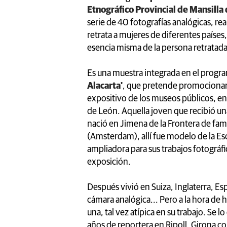
Etnográfico Provincial de Mansilla
serie de 40 fotografías analógicas, re
retrata a mujeres de diferentes países,
esencia misma de la persona retratada
Es una muestra integrada en el prog
Alacarta'
, que pretende promocionar 
expositivo de los museos públicos, en
de León. Aquella joven que recibió u
nació en Jimena de la Frontera de famil
(Amsterdam), allí fue modelo de la Es
ampliadora para sus trabajos fotográfic
exposición.
Después vivió en Suiza, Inglaterra, Espa
cámara analógica... Pero a la hora de h
una, tal vez atípica en su trabajo. Se l
años de reportera en Ripoll, Girona c