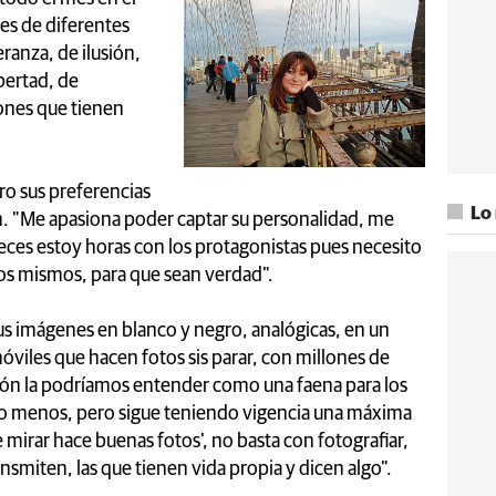
es de diferentes
ranza, de ilusión,
ibertad, de
iones que tienen
ro sus preferencias
Lo
ón. "Me apasiona poder captar su personalidad, me
veces estoy horas con los protagonistas pues necesito
los mismos, para que sean verdad".
us imágenes en blanco y negro, analógicas, en un
iles que hacen fotos sis parar, con millones de
uación la podríamos entender como una faena para los
ho menos, pero sigue teniendo vigencia una máxima
e mirar hace buenas fotos', no basta con fotografiar,
ansmiten, las que tienen vida propia y dicen algo".