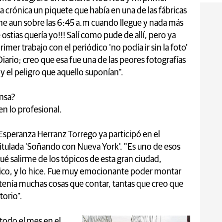
na crónica un piquete que había en una de las fábricas
he aun sobre las 6:45 a.m cuando llegue y nada más
stias quería yo!!! Salí como pude de allí, pero ya
imer trabajo con el periódico 'no podía ir sin la foto'
 Diario; creo que esa fue una de las peores fotografías
 y el peligro que aquello suponían".
ensa?
en lo profesional.
 Esperanza Herranz Torrego ya participó en el
itulada 'Soñando con Nueva York'. "Es uno de esos
qué salirme de los tópicos de esta gran ciudad,
ístico, y lo hice. Fue muy emocionante poder montar
tenía muchas cosas que contar, tantas que creo que
orio".
 todo el mes en el