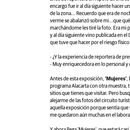
encargo fue ir al día siguiente hacer u
de la zona... Recuerdo que era de noc
verme se abalanzó sobre mi...que qué o
marchándome les tiré la foto. Era mi pr
y al día siguiente vino publicada en el
que tuve que hacer por el riesgo físico
- ¿Y la experiencia de reportera de pr
- Muy enriquecedora en lo personal y 
Antes de esta exposición,
'Mujeres'
,
programa Alacarta con otra muestra, t
sitios que tienes que visitar. Pero bus
alejarme de las fotos del circuito tur
aquella exposición porque sentía que 
me quedaron aún muchas en el laborat
Y ahora llega 'Mujeres', que estará casi