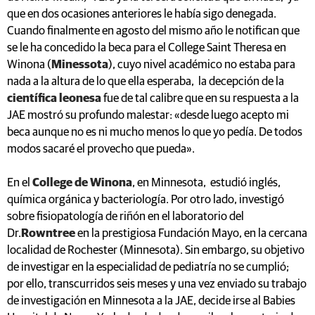
que en dos ocasiones anteriores le había sigo denegada.
Cuando finalmente en agosto del mismo año le notifican que
se le ha concedido la beca para el College Saint Theresa en
Winona (
Minessota
), cuyo nivel académico no estaba para
nada a la altura de lo que ella esperaba, la decepción de la
científica leonesa
fue de tal calibre que en su respuesta a la
JAE mostró su profundo malestar: «desde luego acepto mi
beca aunque no es ni mucho menos lo que yo pedía. De todos
modos sacaré el provecho que pueda».
En el
College de Winona
, en Minnesota, estudió inglés,
química orgánica y bacteriología. Por otro lado, investigó
sobre fisiopatología de riñón en el laboratorio del
Dr.
Rowntree
en la prestigiosa Fundación Mayo, en la cercana
localidad de Rochester (Minnesota). Sin embargo, su objetivo
de investigar en la especialidad de pediatría no se cumplió;
por ello, transcurridos seis meses y una vez enviado su trabajo
de investigación en Minnesota a la JAE, decide irse al Babies