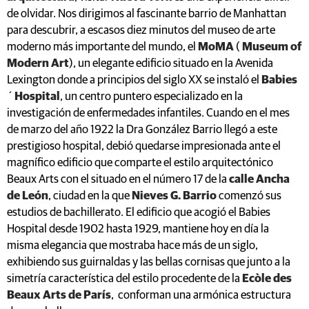
de olvidar. Nos dirigimos al fascinante barrio de Manhattan
para descubrir, a escasos diez minutos del museo de arte
moderno más importante del mundo, el
MoMA
(
Museum of
Modern Art
), un elegante edificio situado en la Avenida
Lexington donde a principios del siglo XX se instaló el
Babies
´
Hospital
, un centro puntero especializado en la
investigación de enfermedades infantiles. Cuando en el mes
de marzo del año 1922 la Dra González Barrio llegó a este
prestigioso hospital, debió quedarse impresionada ante el
magnífico edificio que comparte el estilo arquitectónico
Beaux Arts con el situado en el número 17 de la
calle Ancha
de León
, ciudad en la que
Nieves G. Barrio
comenzó sus
estudios de bachillerato. El edificio que acogió el Babies
Hospital desde 1902 hasta 1929, mantiene hoy en día la
misma elegancia que mostraba hace más de un siglo,
exhibiendo sus guirnaldas y las bellas cornisas que junto a la
simetría característica del estilo procedente de la
Ecòle des
Beaux Arts de París
, conforman una armónica estructura