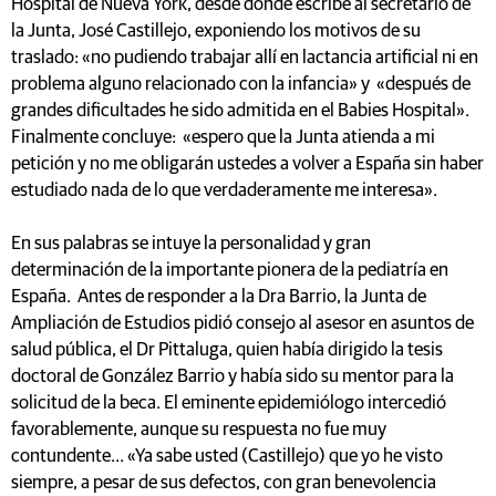
Hospital de Nueva York, desde donde escribe al secretario de
la Junta, José Castillejo, exponiendo los motivos de su
traslado: «no pudiendo trabajar allí en lactancia artificial ni en
problema alguno relacionado con la infancia» y «después de
grandes dificultades he sido admitida en el Babies Hospital».
Finalmente concluye: «espero que la Junta atienda a mi
petición y no me obligarán ustedes a volver a España sin haber
estudiado nada de lo que verdaderamente me interesa».
En sus palabras se intuye la personalidad y gran
determinación de la importante pionera de la pediatría en
España. Antes de responder a la Dra Barrio, la Junta de
Ampliación de Estudios pidió consejo al asesor en asuntos de
salud pública, el Dr Pittaluga, quien había dirigido la tesis
doctoral de González Barrio y había sido su mentor para la
solicitud de la beca. El eminente epidemiólogo intercedió
favorablemente, aunque su respuesta no fue muy
contundente… «Ya sabe usted (Castillejo) que yo he visto
siempre, a pesar de sus defectos, con gran benevolencia