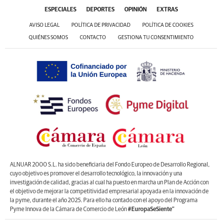
ESPECIALES
DEPORTES
OPINIÓN
EXTRAS
AVISO LEGAL
POLÍTICA DE PRIVACIDAD
POLÍTICA DE COOKIES
QUIÉNES SOMOS
CONTACTO
GESTIONA TU CONSENTIMIENTO
ALNUAR 2000 S.L. ha sido beneficiaria del Fondo Europeo de Desarrollo Regional,
cuyo objetivo es promover el desarrollo tecnológico, la innovación y una
investigación de calidad, gracias al cual ha puesto en marcha un Plan de Acción con
el objetivo de mejorar la competitividad empresarial apoyada en la innovación de
la pyme, durante el año 2025. Para ello ha contado con el apoyo del Programa
Pyme Innova de la Cámara de Comercio de León
#EuropaSeSiente”