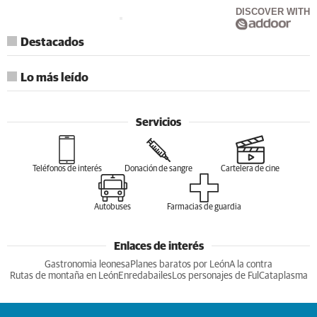
DISCOVER WITH
Destacados
Lo más leído
Servicios
Teléfonos de interés
Donación de sangre
Cartelera de cine
Autobuses
Farmacias de guardia
Enlaces de interés
Gastronomia leonesa
Planes baratos por León
A la contra
Rutas de montaña en León
Enredabailes
Los personajes de Ful
Cataplasma