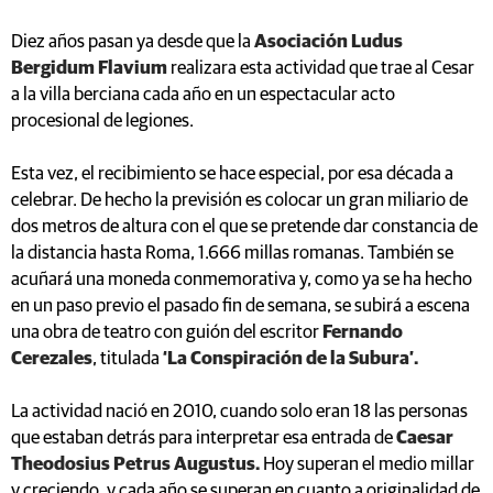
Diez años pasan ya desde que la
Asociación Ludus
Bergidum Flavium
realizara esta actividad que trae al Cesar
a la villa berciana cada año en un espectacular acto
procesional de legiones.
Esta vez, el recibimiento se hace especial, por esa década a
celebrar. De hecho la previsión es colocar un gran miliario de
dos metros de altura con el que se pretende dar constancia de
la distancia hasta Roma, 1.666 millas romanas. También se
acuñará una moneda conmemorativa y, como ya se ha hecho
en un paso previo el pasado fin de semana, se subirá a escena
una obra de teatro con guión del escritor
Fernando
Cerezales
, titulada
‘La Conspiración de la Subura’.
La actividad nació en 2010, cuando solo eran 18 las personas
que estaban detrás para interpretar esa entrada de
Caesar
Theodosius Petrus Augustus.
Hoy superan el medio millar
y creciendo, y cada año se superan en cuanto a originalidad de