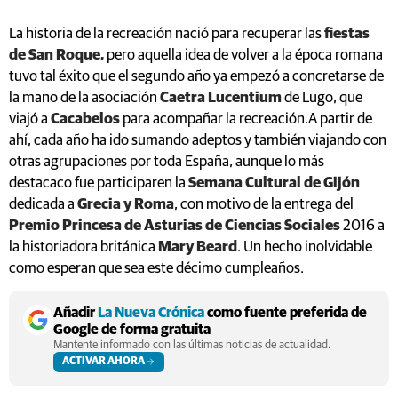
La historia de la recreación nació para recuperar las
fiestas
de San Roque,
pero aquella idea de volver a la época romana
tuvo tal éxito que el segundo año ya empezó a concretarse de
la mano de la asociación
Caetra Lucentium
de Lugo, que
viajó a
Cacabelos
para acompañar la recreación.A partir de
ahí, cada año ha ido sumando adeptos y también viajando con
otras agrupaciones por toda España, aunque lo más
destacaco fue participaren la
Semana Cultural de Gijón
dedicada a
Grecia y Roma
, con motivo de la entrega del
Premio Princesa de Asturias de Ciencias Sociales
2016 a
la historiadora británica
Mary Beard
. Un hecho inolvidable
como esperan que sea este décimo cumpleaños.
Añadir
La Nueva Crónica
como fuente preferida de
Google de forma gratuita
Mantente informado con las últimas noticias de actualidad.
ACTIVAR AHORA