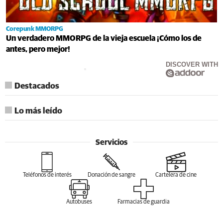
Corepunk MMORPG
Un verdadero MMORPG de la vieja escuela ¡Cómo los de
antes, pero mejor!
DISCOVER WITH
Destacados
Lo más leído
Servicios
Teléfonos de interés
Donación de sangre
Cartelera de cine
Autobuses
Farmacias de guardia