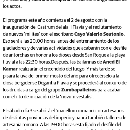
los actos.
El programa este año comienza el 2 de agosto con la
inauguración del Castrum del ala II Flavia y el reclutamiento
de nuevos ‘milites’ con el escribano
Cayo Valerio Seutonio
.
Eso será a las 20:00 horas, antes del entrenamiento de los
gladiadores y de varias actividades que acabarán con el desfile
de antorchas en honor a los dioses desde San Roque a la playa
fluvial a las 22:30 horas.Después, las bailarinas de
Aned El
Kamar
realizarán el encendido del fuego. Y más tarde se
pisará la uva del primer mosto del año para ofrecérselo a la
diosa bergidense Degantia Flavia y se procederá al conxuro de
los druidas a cargo del grupo
Zumbapalleiros
para acabar
con el rito de iniciación de la ‘novum vestalis’.
El sábado día 3 se abrirá el ‘macellum romano’ con artesanos
de distintas provincias del imperio y habrá también talleres de
artesanía romana. A las 19:00 horas está fijado el desfile del