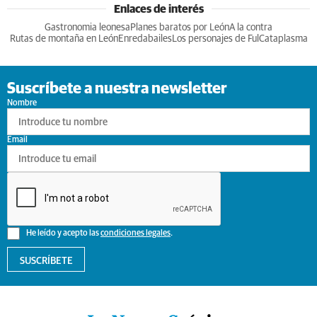
Enlaces de interés
Gastronomia leonesa
Planes baratos por León
A la contra
Rutas de montaña en León
Enredabailes
Los personajes de Ful
Cataplasma
Suscríbete a nuestra newsletter
Nombre
Email
He leído y acepto las
condiciones legales
.
SUSCRÍBETE