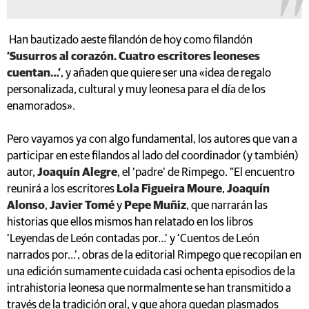
Han bautizado aeste filandón de hoy como filandón
‘Susurros al corazón. Cuatro escritores leoneses
cuentan…’
, y añaden que quiere ser una «idea de regalo
personalizada, cultural y muy leonesa para el día de los
enamorados».
Pero vayamos ya con algo fundamental, los autores que van a
participar en este filandos al lado del coordinador (y también)
autor,
Joaquín Alegre
, el ‘padre’ de Rimpego. "El encuentro
reunirá a los escritores
Lola Figueira Moure
,
Joaquín
Alonso
,
Javier Tomé
y
Pepe Muñiz
, que narrarán las
historias que ellos mismos han relatado en los libros
‘Leyendas de León contadas por…’ y ‘Cuentos de León
narrados por…’, obras de la editorial Rimpego que recopilan en
una edición sumamente cuidada casi ochenta episodios de la
intrahistoria leonesa que normalmente se han transmitido a
través de la tradición oral, y que ahora quedan plasmados