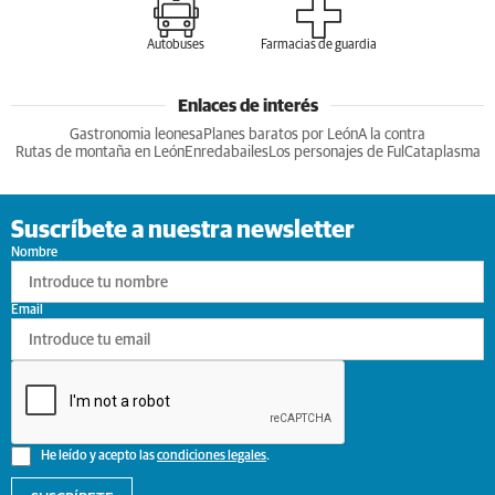
Autobuses
Farmacias de guardia
Enlaces de interés
Gastronomia leonesa
Planes baratos por León
A la contra
Rutas de montaña en León
Enredabailes
Los personajes de Ful
Cataplasma
Suscríbete a nuestra newsletter
Nombre
Email
He leído y acepto las
condiciones legales
.