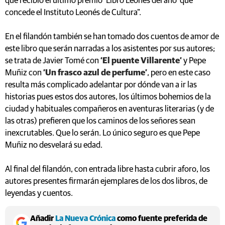
que recibió el último premio ‘Libro Leonés del año’ que
concede el Instituto Leonés de Cultura".
En el filandón también se han tomado dos cuentos de amor de
este libro que serán narradas a los asistentes por sus autores;
se trata de Javier Tomé con
‘El puente Villarente’
y Pepe
Muñiz con
‘Un frasco azul de perfume’
, pero en este caso
resulta más complicado adelantar por dónde van a ir las
historias pues estos dos autores, los últimos bohemios de la
ciudad y habituales compañeros en aventuras literarias (y de
las otras) prefieren que los caminos de los señores sean
inexcrutables. Que lo serán. Lo único seguro es que Pepe
Muñiz no desvelará su edad.
Al final del filandón, con entrada libre hasta cubrir aforo, los
autores presentes firmarán ejemplares de los dos libros, de
leyendas y cuentos.
Añadir
La Nueva Crónica
como fuente preferida de