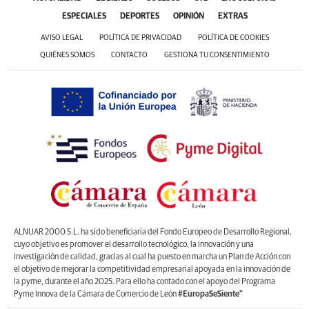
ESPECIALES
DEPORTES
OPINIÓN
EXTRAS
AVISO LEGAL
POLÍTICA DE PRIVACIDAD
POLÍTICA DE COOKIES
QUIÉNES SOMOS
CONTACTO
GESTIONA TU CONSENTIMIENTO
ALNUAR 2000 S.L. ha sido beneficiaria del Fondo Europeo de Desarrollo Regional,
cuyo objetivo es promover el desarrollo tecnológico, la innovación y una
investigación de calidad, gracias al cual ha puesto en marcha un Plan de Acción con
el objetivo de mejorar la competitividad empresarial apoyada en la innovación de
la pyme, durante el año 2025. Para ello ha contado con el apoyo del Programa
Pyme Innova de la Cámara de Comercio de León
#EuropaSeSiente”