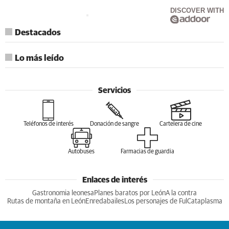
DISCOVER WITH
Destacados
Lo más leído
Servicios
Teléfonos de interés
Donación de sangre
Cartelera de cine
Autobuses
Farmacias de guardia
Enlaces de interés
Gastronomia leonesa
Planes baratos por León
A la contra
Rutas de montaña en León
Enredabailes
Los personajes de Ful
Cataplasma