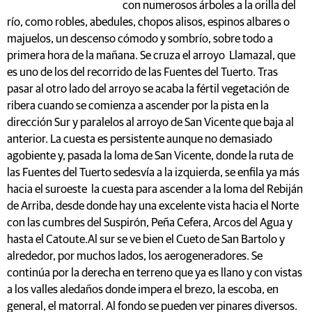
con numerosos árboles a la orilla del
río, como robles, abedules, chopos alisos, espinos albares o
majuelos, un descenso cómodo y sombrío, sobre todo a
primera hora de la mañana. Se cruza el arroyo Llamazal, que
es uno de los del recorrido de las Fuentes del Tuerto. Tras
pasar al otro lado del arroyo se acaba la fértil vegetación de
ribera cuando se comienza a ascender por la pista en la
dirección Sur y paralelos al arroyo de San Vicente que baja al
anterior. La cuesta es persistente aunque no demasiado
agobiente y, pasada la loma de San Vicente, donde la ruta de
las Fuentes del Tuerto sedesvía a la izquierda, se enfila ya más
hacia el suroeste la cuesta para ascender a la loma del Rebiján
de Arriba, desde donde hay una excelente vista hacia el Norte
con las cumbres del Suspirón, Peña Cefera, Arcos del Agua y
hasta el Catoute.Al sur se ve bien el Cueto de San Bartolo y
alrededor, por muchos lados, los aerogeneradores. Se
continúa por la derecha en terreno que ya es llano y con vistas
a los valles aledaños donde impera el brezo, la escoba, en
general, el matorral. Al fondo se pueden ver pinares diversos.