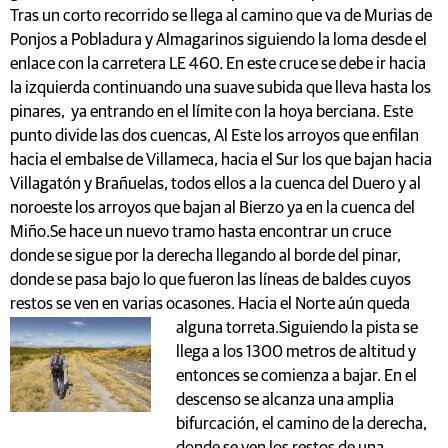
Tras un corto recorrido se llega al camino que va de Murias de
Ponjos a Pobladura y Almagarinos siguiendo la loma desde el
enlace con la carretera LE 460. En este cruce se debe ir hacia
la izquierda continuando una suave subida que lleva hasta los
pinares, ya entrando en el límite con la hoya berciana. Este
punto divide las dos cuencas, Al Este los arroyos que enfilan
hacia el embalse de Villameca, hacia el Sur los que bajan hacia
Villagatón y Brañuelas, todos ellos a la cuenca del Duero y al
noroeste los arroyos que bajan al Bierzo ya en la cuenca del
Miño.Se hace un nuevo tramo hasta encontrar un cruce
donde se sigue por la derecha llegando al borde del pinar,
donde se pasa bajo lo que fueron las líneas de baldes cuyos
restos se ven en varias ocasones. Hacia el Norte aún queda
alguna torreta.
Siguiendo la pista se
llega a los 1300 metros de altitud y
entonces se comienza a bajar. En el
descenso se alcanza una amplia
bifurcación, el camino de la derecha,