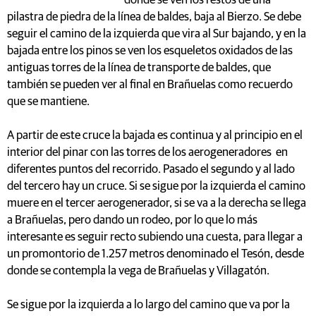
donde se ven los restos de una
pilastra de piedra de la línea de baldes, baja al Bierzo. Se debe
seguir el camino de la izquierda que vira al Sur bajando, y en la
bajada entre los pinos se ven los esqueletos oxidados de las
antiguas torres de la línea de transporte de baldes, que
también se pueden ver al final en Brañuelas como recuerdo
que se mantiene.
A partir de este cruce la bajada es continua y al principio en el
interior del pinar con las torres de los aerogeneradores en
diferentes puntos del recorrido. Pasado el segundo y al lado
del tercero hay un cruce. Si se sigue por la izquierda el camino
muere en el tercer aerogenerador, si se va a la derecha se llega
a Brañuelas, pero dando un rodeo, por lo que lo más
interesante es seguir recto subiendo una cuesta, para llegar a
un promontorio de 1.257 metros denominado el Tesón, desde
donde se contempla la vega de Brañuelas y Villagatón.
Se sigue por la izquierda a lo largo del camino que va por la