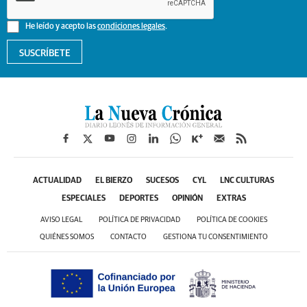
He leído y acepto las
condiciones legales
.
SUSCRÍBETE
ACTUALIDAD
EL BIERZO
SUCESOS
CYL
LNC CULTURAS
ESPECIALES
DEPORTES
OPINIÓN
EXTRAS
AVISO LEGAL
POLÍTICA DE PRIVACIDAD
POLÍTICA DE COOKIES
QUIÉNES SOMOS
CONTACTO
GESTIONA TU CONSENTIMIENTO