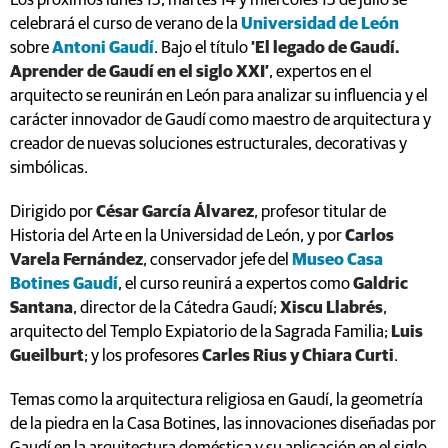
Los próximos lunes 13, martes 14 y miércoles 15 de julio se
celebrará el curso de verano de la
Universidad de León
sobre
Antoni Gaudí
. Bajo el título
‘El legado de Gaudí.
Aprender de Gaudí en el siglo XXI’
, expertos en el
arquitecto se reunirán en León para analizar su influencia y el
carácter innovador de Gaudí como maestro de arquitectura y
creador de nuevas soluciones estructurales, decorativas y
simbólicas.
Dirigido por
César García Álvarez
, profesor titular de
Historia del Arte en la Universidad de León, y por
Carlos
Varela Fernández
, conservador jefe del
Museo Casa
Botines Gaudí
, el curso reunirá a expertos como
Galdric
Santana
, director de la Cátedra Gaudí;
Xiscu Llabrés
,
arquitecto del Templo Expiatorio de la Sagrada Familia;
Luis
Gueilburt
; y los profesores
Carles Rius y Chiara Curti
.
Temas como la arquitectura religiosa en Gaudí, la geometría
de la piedra en la Casa Botines, las innovaciones diseñadas por