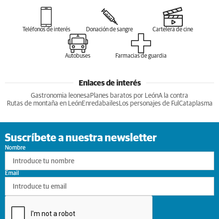
Teléfonos de interés
Donación de sangre
Cartelera de cine
Autobuses
Farmacias de guardia
Enlaces de interés
Gastronomia leonesa
Planes baratos por León
A la contra
Rutas de montaña en León
Enredabailes
Los personajes de Ful
Cataplasma
Suscríbete a nuestra newsletter
Nombre
Email