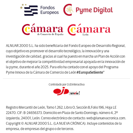
ALNUAR 2000 S.L. ha sido beneficiaria del Fondo Europeo de Desarrollo Regional,
cuyo objetivo es promover el desarrollo tecnológico, la innovación y una
investigación de calidad, gracias al cual ha puesto en marcha un Plan de Acción con
el objetivo de mejorar la competitividad empresarial apoyada en la innovación de
la pyme, durante el año 2025. Para ello ha contado con el apoyo del Programa
Pyme Innova de la Cámara de Comercio de León
#EuropaSeSiente”
Controlado por OJDinteractiva
Registro Mercantil de León, Tomo 1.262, Libro O, Sección 8,Folio 196, Hoja LE
22470. CIF: B-24656373. Domicilio en Plaza de Santo Domingo, número 4, 2º
izquierda, 24001, León. Correo electrónico de contacto: web@lanuevacronica.com.
Copyright © ALNUAR 2000 S.L. (LA NUEVA CRÓNICA). Incluye contenidos de la
empresa, de empresas del grupo o de terceros.