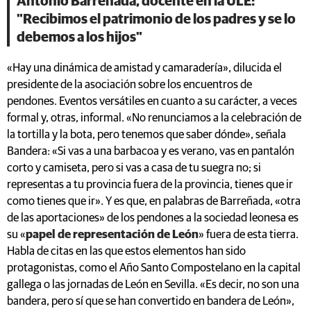
Antonio Barreñada, docente en la ULE:
"Recibimos el patrimonio de los padres y se lo
debemos a los hijos"
«Hay una dinámica de amistad y camaradería», dilucida el
presidente de la asociación sobre los encuentros de
pendones. Eventos versátiles en cuanto a su carácter, a veces
formal y, otras, informal. «No renunciamos a la celebración de
la tortilla y la bota, pero tenemos que saber dónde», señala
Bandera: «Si vas a una barbacoa y es verano, vas en pantalón
corto y camiseta, pero si vas a casa de tu suegra no; si
representas a tu provincia fuera de la provincia, tienes que ir
como tienes que ir». Y es que, en palabras de Barreñada, «otra
de las aportaciones» de los pendones a la sociedad leonesa es
su «
papel de representación de León
» fuera de esta tierra.
Habla de citas en las que estos elementos han sido
protagonistas, como el Año Santo Compostelano en la capital
gallega o las jornadas de León en Sevilla. «Es decir, no son una
bandera, pero sí que se han convertido en bandera de León»,