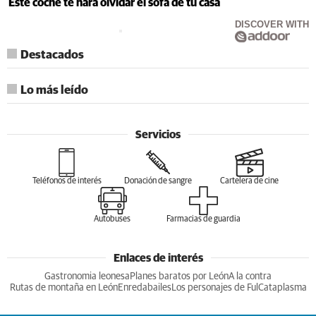
Este coche te hará olvidar el sofá de tu casa
DISCOVER WITH
Destacados
Lo más leído
Servicios
Teléfonos de interés
Donación de sangre
Cartelera de cine
Autobuses
Farmacias de guardia
Enlaces de interés
Gastronomia leonesa
Planes baratos por León
A la contra
Rutas de montaña en León
Enredabailes
Los personajes de Ful
Cataplasma