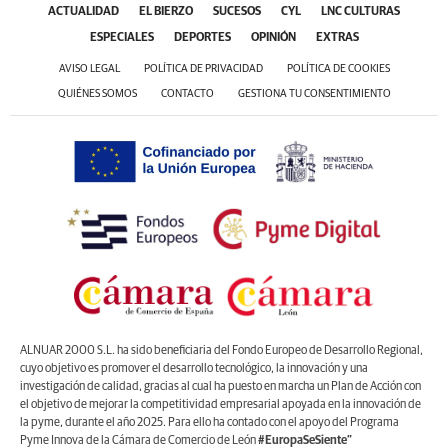
ACTUALIDAD
EL BIERZO
SUCESOS
CYL
LNC CULTURAS
ESPECIALES
DEPORTES
OPINIÓN
EXTRAS
AVISO LEGAL
POLÍTICA DE PRIVACIDAD
POLÍTICA DE COOKIES
QUIÉNES SOMOS
CONTACTO
GESTIONA TU CONSENTIMIENTO
ALNUAR 2000 S.L. ha sido beneficiaria del Fondo Europeo de Desarrollo Regional,
cuyo objetivo es promover el desarrollo tecnológico, la innovación y una
investigación de calidad, gracias al cual ha puesto en marcha un Plan de Acción con
el objetivo de mejorar la competitividad empresarial apoyada en la innovación de
la pyme, durante el año 2025. Para ello ha contado con el apoyo del Programa
9 apps que valen oro
Pyme Innova de la Cámara de Comercio de León
#EuropaSeSiente”