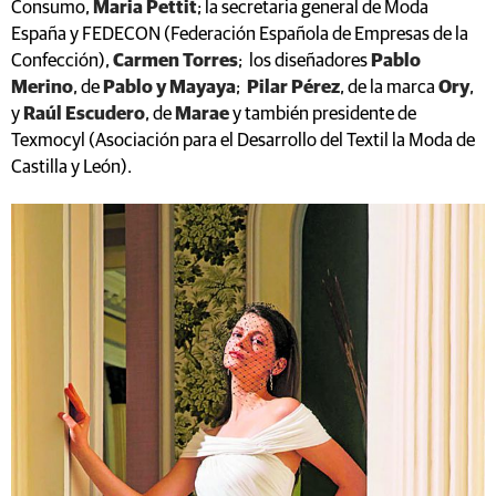
Consumo,
Maria Pettit
; la secretaria general de Moda
España y FEDECON (Federación Española de Empresas de la
Confección),
Carmen Torres
; los diseñadores
Pablo
Merino
, de
Pablo y Mayaya
;
Pilar Pérez
, de la marca
Ory
,
y
Raúl Escudero
, de
Marae
y también presidente de
Texmocyl (Asociación para el Desarrollo del Textil la Moda de
Castilla y León).