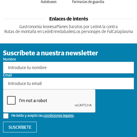
Autobuses
Farmacias de guardia
Enlaces de interés
Gastronomia leonesa
Planes baratos por León
A la contra
Rutas de montaña en León
Enredabailes
Los personajes de Ful
Cataplasma
Suscríbete a nuestra newsletter
Nombre
Email
He leído y acepto las
condiciones legales
.
SUSCRÍBETE