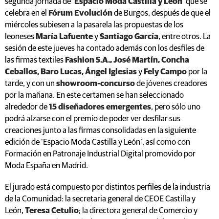
segunda jornada de
‘Espacio Moda Castilla y León’
que se
celebra en el
Fórum Evolución
de Burgos, después de que el
miércoles subiesen a la pasarela las propuestas de los
leoneses
María Lafuente
y
Santiago García
, entre otros. La
sesión de este jueves ha contado además con los desfiles de
las firmas textiles
Fashion S.A., José Martín, Concha
Ceballos, Baro Lucas, Ángel Iglesias
y
Fely Campo
por la
tarde, y con un
showroom-concurso
de jóvenes creadores
por la mañana. En este certamen se han seleccionado
alrededor de
15 diseñadores emergentes
, pero sólo uno
podrá alzarse con el premio de poder ver desfilar sus
creaciones junto a las firmas consolidadas en la siguiente
edición de ‘Espacio Moda Castilla y León’, así como con
Formación en Patronaje Industrial Digital promovido por
Moda España en Madrid.
El jurado está compuesto por distintos perfiles de la industria
de la Comunidad: la secretaria general de CEOE Castilla y
León,
Teresa Cetulio
; la directora general de Comercio y