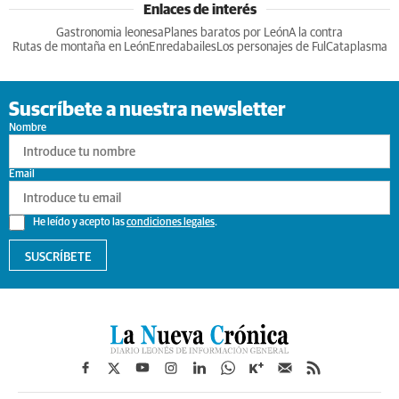
Enlaces de interés
Gastronomia leonesa
Planes baratos por León
A la contra
Rutas de montaña en León
Enredabailes
Los personajes de Ful
Cataplasma
Suscríbete a nuestra newsletter
Nombre
Email
He leído y acepto las
condiciones legales
.
SUSCRÍBETE