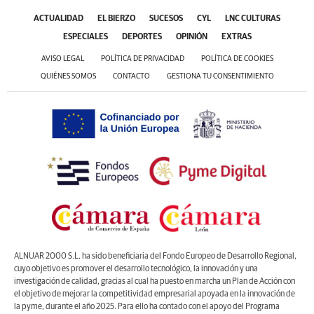
ACTUALIDAD
EL BIERZO
SUCESOS
CYL
LNC CULTURAS
ESPECIALES
DEPORTES
OPINIÓN
EXTRAS
AVISO LEGAL
POLÍTICA DE PRIVACIDAD
POLÍTICA DE COOKIES
QUIÉNES SOMOS
CONTACTO
GESTIONA TU CONSENTIMIENTO
ALNUAR 2000 S.L. ha sido beneficiaria del Fondo Europeo de Desarrollo Regional,
cuyo objetivo es promover el desarrollo tecnológico, la innovación y una
investigación de calidad, gracias al cual ha puesto en marcha un Plan de Acción con
el objetivo de mejorar la competitividad empresarial apoyada en la innovación de
la pyme, durante el año 2025. Para ello ha contado con el apoyo del Programa