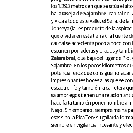
los 1.293 metros en que se sitúa el al
halla
Oseja de Sajambre
, capital de
y vida a todo este valle, el Sella, de 
Jonseya (la j es producto de la aspiraci
que olvidar en esta tierra), la Fuente de
caudal se acrecienta poco a poco con 
escurren por laderas y prados y tambi
Zalambral
, que baja del lugar de Pío,
Sajambre. En los pocos kilómetros que 
potencia feroz que consigue horadar e
impresionantes hoces a las que se con
escapa el río y también la carretera qu
sajambriegos tienen una relación antigu
hace falta también poner nombre a mo
Niajo. Sin embargo, siempre me ha par
esas sino la Pica Ten: su gallarda form
siempre en vigilancia incesante y efect