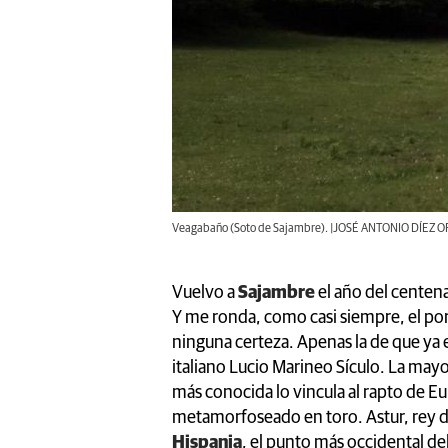
Veagabaño (Soto de Sajambre). |JOSÉ ANTONIO DÍEZ 
Vuelvo a
Sajambre
el año del centena
Y me ronda, como casi siempre, el po
ninguna certeza. Apenas la de que ya e
italiano Lucio Marineo Sículo. La may
más conocida lo vincula al rapto de E
metamorfoseado en toro. Astur, rey d
Hispania
, el punto más occidental d