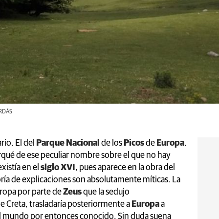
ORDÁS
rio. El del
Parque Nacional
de los
Picos
de
Europa
.
rqué de ese peculiar nombre sobre el que no hay
xistía en el
siglo XVI
, pues aparece en la obra del
oría de explicaciones son absolutamente míticas. La
uropa por parte de
Zeus
que la sedujo
e Creta, trasladaría posteriormente a
Europa
a
el mundo por entonces conocido. Sin duda suena