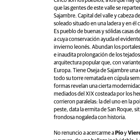
Cinco son los pueblos, a los que hay q
que las gentes de este valle se reparte
Sajambre. Capital del valle y cabeza d
soleado situado en una ladera y en él 
Es pueblo de buenas y sólidas casas d
a cuya conservación ayuda el evidente 
invierno leonés. Abundan los portales
e inaudita prolongación de los tejados
arquitectura popular que, con variante
Europa. Tiene Oseja de Sajambre una es
todo su torre rematada en cúpula semi
formas revelan una cierta modernidad 
mediados del XIX costeada por los h
corrieron paralelas: la del uno en la polí
peste, data la ermita de San Roque, si
frondosa nogaleda con historia.
No renuncio a acercarme a
Pío
y
Vier