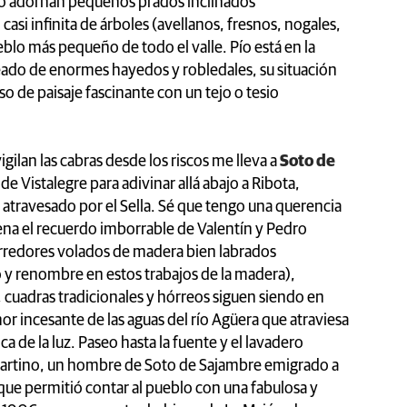
 Lo adornan pequeños prados inclinados
si infinita de árboles (avellanos, fresnos, nogales,
ueblo más pequeño de todo el valle. Pío está en la
deado de enormes hayedos y robledales, su situación
so de paisaje fascinante con un tejo o tesio
gilan las cabras desde los riscos me lleva a
Soto de
e Vistalegre para adivinar allá abajo a Ribota,
travesado por el Sella. Sé que tengo una querencia
ajena el recuerdo imborrable de Valentín y Pedro
orredores volados de madera bien labrados
o y renombre en estos trabajos de la madera),
, cuadras tradicionales y hórreos siguen siendo en
r incesante de las aguas del río Agüera que atraviesa
ca de la luz. Paseo hasta la fuente y el lavadero
Martino, un hombre de Soto de Sajambre emigrado a
que permitió contar al pueblo con una fabulosa y