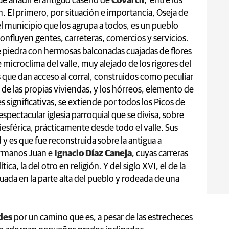
ue añadir el antiguo caserío de
Covarcil
, entre los
n. El primero, por situación e importancia, Oseja de
el municipio que los agrupa a todos, es un pueblo
confluyen gentes, carreteras, comercios y servicios.
e piedra con hermosas balconadas cuajadas de flores
microclima del valle, muy alejado de los rigores del
 que dan acceso al corral, construidos como peculiar
 de las propias viviendas, y los hórreos, elemento de
s significativas, se extiende por todos los Picos de
pectacular iglesia parroquial que se divisa, sobre
esférica, prácticamente desde todo el valle. Sus
y es que fue reconstruida sobre la antigua a
ermanos Juan e
Ignacio Díaz Caneja
, cuyas carreras
tica, la del otro en religión. Y del siglo XVI, el de la
tuada en la parte alta del pueblo y rodeada de una
des
por un camino que es, a pesar de las estrecheces