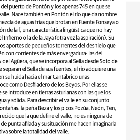
to del puerto de Pontón y los apenas 745 en que se
l valle. Nace también en Pontón el río que da nombre
la mezcla de aguas frías que brotan en Fuente Fonseya o
ón de la f, una característica lingüística que no hay
l Infierno o la de la Jaya (otra vez la aspiración). Su
los aportes de pequeños torrentes del deshielo que
én con corrientes de más envergadura: las del
 y del Agüera, que se incorpora al Sella desde Soto de
separan el Sella de sus fuentes, el río adquiere una
n su huida hacia el mar Cantábrico unas
oce como Desfiladero de los Beyos. Por ellas se
e se introduce en tierras asturianas con las que los
a y sólida. Para describir el valle en su conjunto
ntañas: la peña Beza y los picos Pozúa, Neón, Ten,
ecido que la que define el valle, no es ninguna de
a de punta afilada y su situación me hacen imaginarla
iva sobre la totalidad del valle.