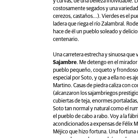
y curvas, de una belleza inolvidable.
costosamente segados y una variedad ca
cerezos, castaños...). Vierdes es el p
ladera que riega el río Zalambral. Ro
hace de él un pueblo soleado y delicio
centenario.
Una carretera estrecha y sinuosa que vi
Sajambre
. Me detengo en el mirador d
pueblo pequeño, coqueto y frondoso a
especial por Soto, y que a ella no es 
Martino. Casas de piedra caliza con c
(alcanzaron los sajambriegos prestigi
cubiertas de teja, enormes portaladas
Soto tan normal y natural como el rumo
el pueblo de cabo a rabo. Voy a la fábri
acondicionados a expensas de Félix 
Méjico que hizo fortuna. Una fortuna 