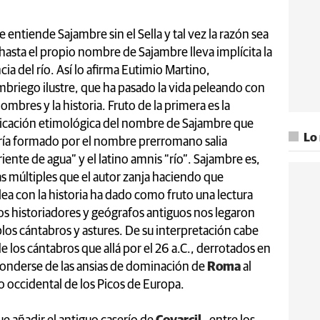
e entiende Sajambre sin el Sella y tal vez la razón sea
hasta el propio nombre de Sajambre lleva implícita la
cia del río. Así lo afirma Eutimio Martino,
mbriego ilustre, que ha pasado la vida peleando con
nombres y la historia. Fruto de la primera es la
icación etimológica del nombre de Sajambre que
Lo
ría formado por el nombre prerromano salia
riente de agua” y el latino amnis “río”. Sajambre es,
 múltiples que el autor zanja haciendo que
elea con la historia ha dado como fruto una lectura
los historiadores y geógrafos antiguos nos legaron
los cántabros y astures. De su interpretación cabe
e los cántabros que allá por el 26 a.C., derrotados en
conderse de las ansias de dominación de
Roma
al
zo occidental de los Picos de Europa.