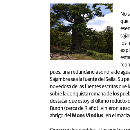
No s
que 
esen
saja
los 
expl
esta
“cor
pues, una redundancia sonora de aguas
Sajambre sea la fuente del Sella. Su p
novedosa de las fuentes escritas que 
sobre la conquista romana de los pueb
destacar que estoy el último reducto d
Burón (cerca de Riaño), vinieron a es
abrigo del
Mons Vindius
, en el maci