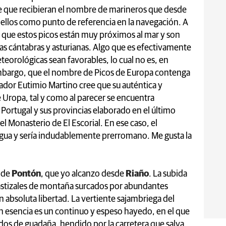
re que recibieran el nombre de marineros que desde
 ellos como punto de referencia en la navegación. A
 que estos picos están muy próximos al mar y son
as cántabras y asturianas. Algo que es efectivamente
eorológicas sean favorables, lo cual no es, en
 embargo, que el nombre de Picos de Europa contenga
iador Eutimio Martino cree que su auténtica y
 Uropa, tal y como al parecer se encuentra
rtugal y sus provincias elaborado en el último
 el Monasterio de El Escorial. En ese caso, el
agua y sería indudablemente prerromano. Me gusta la
o de
Pontón
, que yo alcanzo desde
Riaño
. La subida
astizales de montaña surcados por abundantes
n absoluta libertad. La vertiente sajambriega del
en esencia es un continuo y espeso hayedo, en el que
os de guadaña, hendido por la carretera que salva