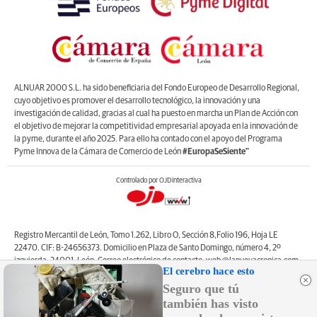
ALNUAR 2000 S.L. ha sido beneficiaria del Fondo Europeo de Desarrollo Regional,
cuyo objetivo es promover el desarrollo tecnológico, la innovación y una
investigación de calidad, gracias al cual ha puesto en marcha un Plan de Acción con
el objetivo de mejorar la competitividad empresarial apoyada en la innovación de
la pyme, durante el año 2025. Para ello ha contado con el apoyo del Programa
Pyme Innova de la Cámara de Comercio de León
#EuropaSeSiente”
Controlado por OJDinteractiva
Registro Mercantil de León, Tomo 1.262, Libro O, Sección 8,Folio 196, Hoja LE
22470. CIF: B-24656373. Domicilio en Plaza de Santo Domingo, número 4, 2º
izquierda, 24001, León. Correo electrónico de contacto: web@lanuevacronica.com.
El cerebro hace esto
Copyright © ALNUAR 2000 S.L. (LA NUEVA CRÓNICA). Incluye contenidos de la
Seguro que tú
empresa, de empresas del grupo o de terceros.
también has visto