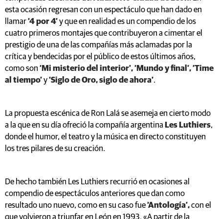
esta ocasión regresan con un espectáculo que han dado en
llamar
‘4 por 4’
y que en realidad es un compendio de los
cuatro primeros montajes que contribuyeron a cimentar el
prestigio de una de las compañías más aclamadas por la
crítica y bendecidas por el público de estos últimos años,
como son
‘Mi misterio del interior’, ‘Mundo y final’, ‘Time
al tiempo’
y
‘Siglo de Oro, siglo de ahora’
.
La propuesta escénica de Ron Lalá se asemeja en cierto modo
a la que en su día ofreció la compañía argentina
Les Luthiers
,
donde el humor, el teatro y la música en directo constituyen
los tres pilares de su creación.
De hecho también Les Luthiers recurrió en ocasiones al
compendio de espectáculos anteriores que dan como
resultado uno nuevo, como en su caso fue
‘Antología’,
con el
que volvieron a triunfar en León en 1993. «A partir de la