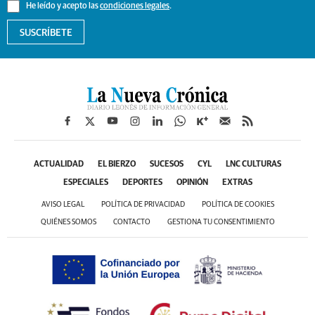
He leído y acepto las
condiciones legales
.
SUSCRÍBETE
ACTUALIDAD
EL BIERZO
SUCESOS
CYL
LNC CULTURAS
ESPECIALES
DEPORTES
OPINIÓN
EXTRAS
AVISO LEGAL
POLÍTICA DE PRIVACIDAD
POLÍTICA DE COOKIES
QUIÉNES SOMOS
CONTACTO
GESTIONA TU CONSENTIMIENTO