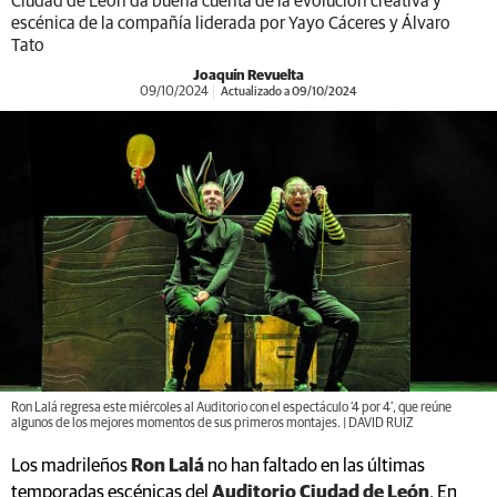
Ciudad de León da buena cuenta de la evolución creativa y
escénica de la compañía liderada por Yayo Cáceres y Álvaro
Tato
Joaquín Revuelta
09/10/2024
Actualizado a 09/10/2024
Ron Lalá regresa este miércoles al Auditorio con el espectáculo ‘4 por 4’, que reúne
algunos de los mejores momentos de sus primeros montajes. | DAVID RUIZ
Los madrileños
Ron Lalá
no han faltado en las últimas
temporadas escénicas del
Auditorio Ciudad de León
. En