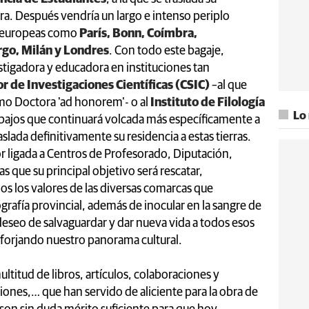
ra. Después vendría un largo e intenso periplo
s europeas como
París, Bonn, Coímbra,
go, Milán y Londres
. Con todo este bagaje,
estigadora y educadora en instituciones tan
r de Investigaciones Científicas (CSIC)
–al que
omo Doctora 'ad honorem'- o al
Instituto de Filología
Lo
abajos que continuará volcada más específicamente a
slada definitivamente su residencia a estas tierras.
 ligada a Centros de Profesorado, Diputación,
s que su principal objetivo será rescatar,
os los valores de las diversas comarcas que
afía provincial, además de inocular en la sangre de
eseo de salvaguardar y dar nueva vida a todos esos
 forjando nuestro panorama cultural.
titud de libros, artículos, colaboraciones y
ones,… que han servido de aliciente para la obra de