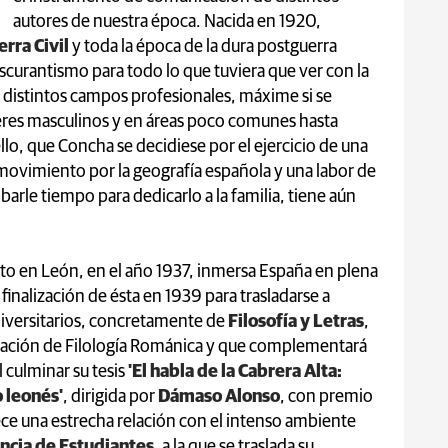
autores de nuestra época. Nacida en 1920,
rra Civil
y toda la época de la dura postguerra
urantismo para todo lo que tuviera que ver con la
s distintos campos profesionales, máxime si se
eres masculinos y en áreas poco comunes hasta
ello, que Concha se decidiese por el ejercicio de una
movimiento por la geografía española y una labor de
barle tiempo para dedicarlo a la familia, tiene aún
to en León, en el año 1937, inmersa España en plena
 finalización de ésta en 1939 para trasladarse a
niversitarios, concretamente de
Filosofía y Letras
,
lización de Filología Románica y que complementará
 culminar su tesis
'El habla de la Cabrera Alta:
o leonés'
, dirigida por
Dámaso Alonso
, con premio
ece una estrecha relación con el intenso ambiente
ncia de Estudiantes
, a la que se traslada su