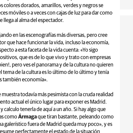
os colores dorados, amarillos, verdes y negros se
eces móviles o a veces con cajas de luz para dar como
 llega al alma del espectador.
ando en las escenografías más diversas, pero cree
tor que hace funcionar la vida, incluso la economía,
ecto a esta faceta de la vida cuenta: «Yo sigo
sitivos, que es de lo que vivo y trato con empresas
bien!, pero ves el panorama y de la cultura no quieren
l tema de la cultura es lo último de lo último y tenía
 es también economía».
e muestra todavía más pesimista con la cruda realidad
o actual el único lugar para exponer es Madrid.
 calculo tenerla de aquí a un año. Si hay algo que
ías como
Ármaga
que tiran bastante, peleando como
ma galerístico fuera de Madrid queda muy poco», y es
esume perfectamente el estado de la situación