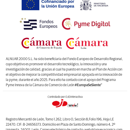
ALNUAR 2000 S.L. ha sido beneficiaria del Fondo Europeo de Desarrollo Regional,
cuyo objetivo es promover el desarrollo tecnológico, la innovación y una
investigación de calidad, gracias al cual ha puesto en marcha un Plan de Acción con
el objetivo de mejorar la competitividad empresarial apoyada en la innovación de
la pyme, durante el año 2025. Para ello ha contado con el apoyo del Programa
Pyme Innova de la Cámara de Comercio de León
#EuropaSeSiente”
Controlado por OJDinteractiva
Registro Mercantil de León, Tomo 1.262, Libro O, Sección 8,Folio 196, Hoja LE
22470. CIF: B-24656373. Domicilio en Plaza de Santo Domingo, número 4, 2º