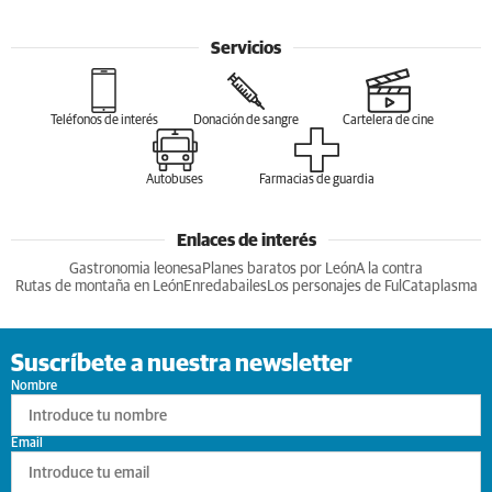
Servicios
Teléfonos de interés
Donación de sangre
Cartelera de cine
Autobuses
Farmacias de guardia
Enlaces de interés
Gastronomia leonesa
Planes baratos por León
A la contra
Rutas de montaña en León
Enredabailes
Los personajes de Ful
Cataplasma
Suscríbete a nuestra newsletter
Nombre
Email