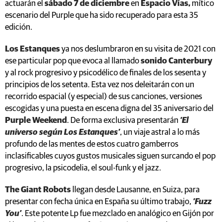
actuarán el
sábado 7 de diciembre
en
Espacio Vías,
mítico
escenario del Purple que ha sido recuperado para esta 35
edición.
Los Estanques
ya nos deslumbraron en su visita de 2021 con
ese particular pop que evoca al llamado
sonido Canterbury
y al rock progresivo y psicodélico de finales de los sesenta y
principios de los setenta. Esta vez nos deleitarán con un
recorrido espacial (y especial) de sus canciones, versiones
escogidas y una puesta en escena digna del 35 aniversario del
Purple Weekend
. De forma exclusiva presentarán
‘El
universo según Los Estanques’
, un viaje astral a lo más
profundo de las mentes de estos cuatro gamberros
inclasificables cuyos gustos musicales siguen surcando el pop
progresivo, la psicodelia, el soul-funk y el jazz.
The Giant Robots
llegan desde Lausanne, en Suiza, para
presentar con fecha única en España su último trabajo,
‘Fuzz
You’
. Este potente Lp fue mezclado en analógico en Gijón por