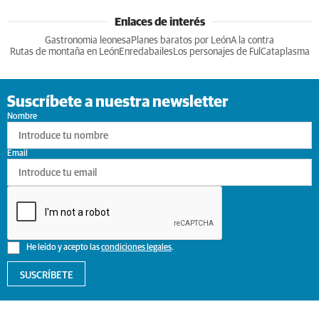
Enlaces de interés
Gastronomia leonesa
Planes baratos por León
A la contra
Rutas de montaña en León
Enredabailes
Los personajes de Ful
Cataplasma
Suscríbete a nuestra newsletter
Nombre
Email
He leído y acepto las
condiciones legales
.
SUSCRÍBETE