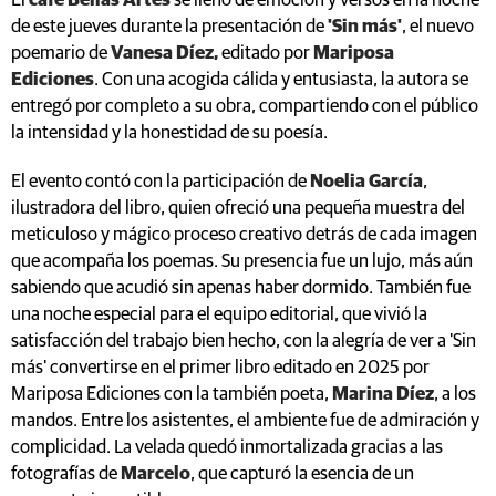
El
café Bellas Artes
se llenó de emoción y versos en la noche
de este jueves durante la presentación de
'Sin más'
, el nuevo
poemario de
Vanesa Díez,
editado por
Mariposa
Ediciones
. Con una acogida cálida y entusiasta, la autora se
entregó por completo a su obra, compartiendo con el público
la intensidad y la honestidad de su poesía.
El evento contó con la participación de
Noelia García
,
ilustradora del libro, quien ofreció una pequeña muestra del
meticuloso y mágico proceso creativo detrás de cada imagen
que acompaña los poemas. Su presencia fue un lujo, más aún
sabiendo que acudió sin apenas haber dormido. También fue
una noche especial para el equipo editorial, que vivió la
satisfacción del trabajo bien hecho, con la alegría de ver a 'Sin
más' convertirse en el primer libro editado en 2025 por
Mariposa Ediciones con la también poeta,
Marina Díez
, a los
mandos. Entre los asistentes, el ambiente fue de admiración y
complicidad. La velada quedó inmortalizada gracias a las
fotografías de
Marcelo
, que capturó la esencia de un