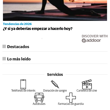
Tendencias de 2026
¿Y si ya deberías empezar a hacerlo hoy?
DISCOVER WITH
Destacados
Lo más leído
Servicios
Teléfonos de interés
Donación de sangre
Cartelera de cine
Autobuses
Farmacias de guardia