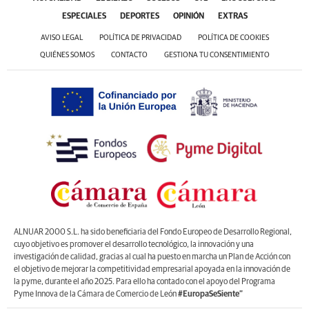
ESPECIALES
DEPORTES
OPINIÓN
EXTRAS
AVISO LEGAL
POLÍTICA DE PRIVACIDAD
POLÍTICA DE COOKIES
QUIÉNES SOMOS
CONTACTO
GESTIONA TU CONSENTIMIENTO
ALNUAR 2000 S.L. ha sido beneficiaria del Fondo Europeo de Desarrollo Regional,
cuyo objetivo es promover el desarrollo tecnológico, la innovación y una
investigación de calidad, gracias al cual ha puesto en marcha un Plan de Acción con
el objetivo de mejorar la competitividad empresarial apoyada en la innovación de
la pyme, durante el año 2025. Para ello ha contado con el apoyo del Programa
Pyme Innova de la Cámara de Comercio de León
#EuropaSeSiente”