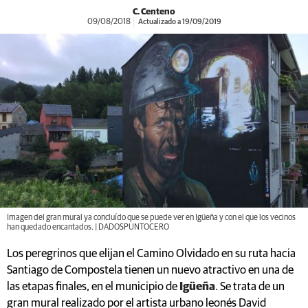
C. Centeno
09/08/2018
Actualizado a 19/09/2019
Imagen del gran mural ya concluído que se puede ver en Igüeña y con el que los vecinos
han quedado encantados. | DADOSPUNTOCERO
Los peregrinos que elijan el Camino Olvidado en su ruta hacia
Santiago de Compostela tienen un nuevo atractivo en una de
las etapas finales, en el municipio de
Igüeña
. Se trata de un
gran mural realizado por el artista urbano leonés David