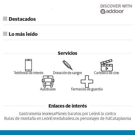
DISCOVER WITH
Destacados
Lo más leído
Servicios
Teléfonos de interés
Donación de sangre
Cartelera de cine
Autobuses
Farmacias de guardia
Enlaces de interés
Gastronomia leonesa
Planes baratos por León
A la contra
Rutas de montaña en León
Enredabailes
Los personajes de Ful
Cataplasma