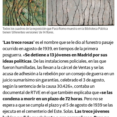
Todos los cuadros de la exposición que Paco Romo muestra en la Biblioteca Pública
tienen ‘diferentes versiones’ de 14 flores.
‘Las trece rosas’
es el nombre que se le dio al funestro pasaje
ocurrido en agosto de 1939, en tiempos de la primera
posguerra. «
Se detiene a 13 jóvenes en Madrid por sus
ideas políticas
. De las instalaciones policiales, en las que
fueron humilladas, las llevan a la cárcel de Ventas y se las
acusa de adhesión a la rebelión por un consejo de guerra en un
juicio sumarísimo sin garantías, celebrado el 3 de agosto,
según la sentencia de la causa 30.426», contaba un
documental de RTVE en el que también explicaba que «
se las
condena a morir en un plazo de 72 horas
. Pero no se
espera a que se cumpla el plazo y el 5 de agosto de 1939 se las
ejecuta en el cementerio del Este. Solas.
Las trece jóvenes