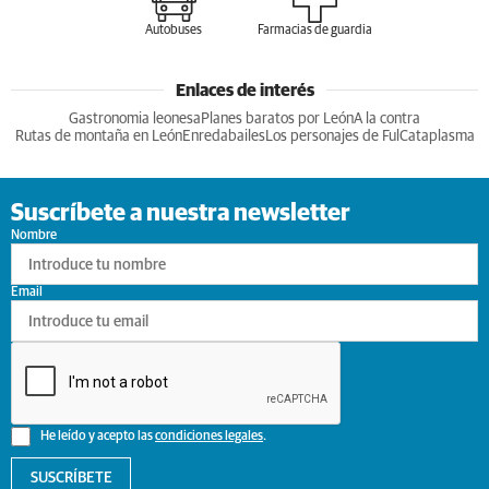
Autobuses
Farmacias de guardia
Enlaces de interés
Gastronomia leonesa
Planes baratos por León
A la contra
Rutas de montaña en León
Enredabailes
Los personajes de Ful
Cataplasma
Suscríbete a nuestra newsletter
Nombre
Email
He leído y acepto las
condiciones legales
.
SUSCRÍBETE