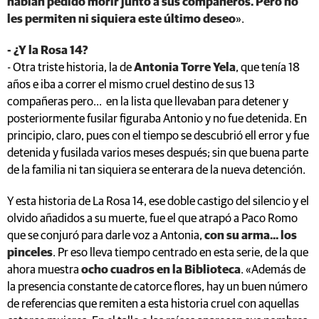
habían pedido morir junto a sus compañeros. Pero no
les permiten ni siquiera este último deseo
».
- ¿Y la Rosa 14?
- Otra triste historia, la de
Antonia Torre Yela
, que tenía 18
años e iba a correr el mismo cruel destino de sus 13
compañeras pero... en la lista que llevaban para detener y
posteriormente fusilar figuraba Antonio y no fue detenida. En
principio, claro, pues con el tiempo se descubrió ell error y fue
detenida y fusilada varios meses después; sin que buena parte
de la familia ni tan siquiera se enterara de la nueva detención.
Y esta historia de La Rosa 14, ese doble castigo del silencio y el
olvido añadidos a su muerte, fue el que atrapó a Paco Romo
que se conjuró para darle voz a Antonia,
con su arma... los
pinceles
. Pr eso lleva tiempo centrado en esta serie, de la que
ahora muestra
ocho cuadros en la Biblioteca
. «Además de
la presencia constante de catorce flores, hay un buen número
de referencias que remiten a esta historia cruel con aquellas