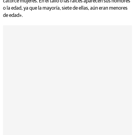
catorce mujeres. En el tallo o las raíces aparecen sus nombres
o la edad, ya que la mayoría, siete de ellas, aún eran menores
de edad».