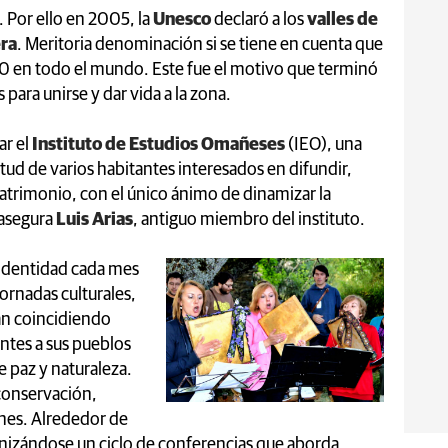
. Por ello en 2005, la
Unesco
declaró a los
valles de
era
. Meritoria denominación si se tiene en cuenta que
00 en todo el mundo. Este fue el motivo que terminó
ara unirse y dar vida a la zona.
ar el
Instituto de Estudios Omañeses
(IEO), una
etud de varios habitantes interesados en difundir,
atrimonio, con el único ánimo de dinamizar la
 asegura
Luis Arias
, antiguo miembro del instituto.
 identidad cada mes
ornadas culturales,
an coincidiendo
ntes a sus pueblos
e paz y naturaleza.
 conservación,
ones. Alrededor de
rganizándose un ciclo de conferencias que aborda