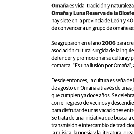
Omaña
es vida, tradición y naturaleza
Omaña y Luna Reserva de la Biosf
hay siete en la provincia de León y 4
de convencer a un grupo de omañeses p
Se agruparon en el año
2006
para cre
asociación cultural surgida de la inqui
defender y promocionar su culturay p
comarca. "Es una ilusión por Omaña",
Desde entonces, la cultura es seña de
de agosto en Omaña a través de unas j
que cumplen ya doce años. Se celebr
con el regreso de vecinos y descendie
para disfrutar de unas vacaciones entr
Se trata de una iniciativa que busca la
transmisión e intercambio de tradici
la música, la poesía y la literatura, o