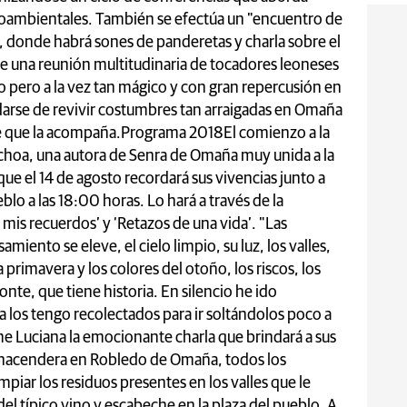
ioambientales. También se efectúa un "encuentro de
, donde habrá sones de panderetas y charla sobre el
 una reunión multitudinaria de tocadores leoneses
o pero a la vez tan mágico y con gran repercusión en
arse de revivir costumbres tan arraigadas en Omaña
e que la acompaña.Programa 2018El comienzo a la
choa, una autora de Senra de Omaña muy unida a la
a que el 14 de agosto recordará sus vivencias junto a
blo a las 18:00 horas. Lo hará a través de la
mis recuerdos’ y ‘Retazos de una vida’. "Las
ento se eleve, el cielo limpio, su luz, los valles,
a primavera y los colores del otoño, los riscos, los
onte, que tiene historia. En silencio he ido
 los tengo recolectados para ir soltándolos poco a
me Luciana la emocionante charla que brindará a sus
na hacendera en Robledo de Omaña, todos los
mpiar los residuos presentes en los valles que le
del típico vino y escabeche en la plaza del pueblo. A