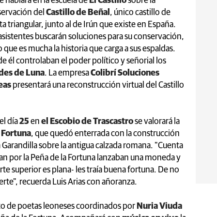
e hablará en la escuela de
El Castillo
sobre la
ervación del
Castillo de Beñal
, único castillo de
ta triangular, junto al de Irún que existe en España.
asistentes buscarán soluciones para su conservación,
 que es mucha la historia que carga a sus espaldas.
e él controlaban el poder político y señorial los
des de Luna
. La empresa
Colibrí Soluciones
eas
presentará una reconstrucción virtual del Castillo
el día
25
en
el Escobio de Trascastro
se valorará la
 Fortuna
, que quedó enterrada con la construcción
la Garandilla sobre la antigua calzada romana. "Cuenta
ban por la Peña de la Fortuna lanzaban una moneda y
te superior es plana- les traía buena fortuna. De no
erte", recuerda Luis Arias con añoranza.
to de poetas leoneses coordinados por
Nuria Viuda