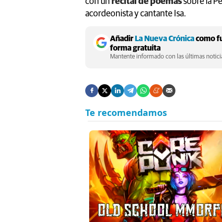
con un
recital de poemas
sobre la P
acordeonista y cantante Isa.
Añadir
La Nueva Crónica
como fu
forma gratuita
Mantente informado con las últimas noticia