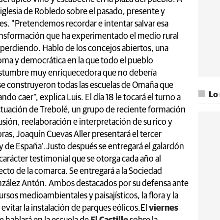
a iglesia de Robledo sobre el pasado, presente y
les. "Pretendemos recordar e intentar salvar esa
ransformación que ha experimentado el medio rural
o perdiendo. Hablo de los concejos abiertos, una
ma y democrática en la que todo el pueblo
costumbre muy enriquecedora que no debería
 se construyeron todas las escuelas de Omaña que
Lo
o caer", explica Luis. El día 18 le tocará el turno a
ctuación de Trebolé, un grupo de reciente formación
usión, reelaboración e interpretación de su rico y
oras, Joaquín Cuevas Aller presentará el tercer
 y de España’.Justo después se entregará el galardón
arácter testimonial que se otorga cada año al
cto de la comarca. Se entregará a la Sociedad
onzález Antón. Ambos destacados por su defensa ante
cursos medioambientales y paisajísticos, la flora y la
vitar la instalación de parques eólicos.
El
viernes