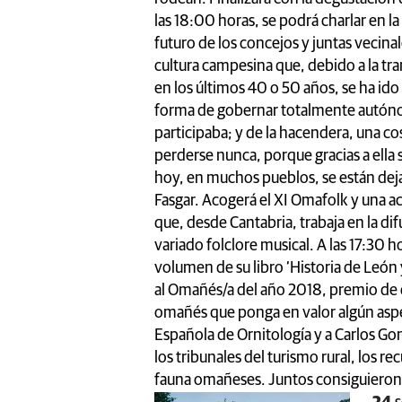
las 18:00 horas, se podrá charlar en l
futuro de los concejos y juntas vecina
cultura campesina que, debido a la t
en los últimos 40 o 50 años, se ha id
forma de gobernar totalmente autóno
participaba; y de la hacendera, una 
perderse nunca, porque gracias a ella
hoy, en muchos pueblos, se están dejand
Fasgar. Acogerá el XI Omafolk y una a
que, desde Cantabria, trabaja en la dif
variado folclore musical. A las 17:30 h
volumen de su libro ‘Historia de León
al Omañés/a del año 2018, premio de c
omañés que ponga en valor algún aspe
Española de Ornitología y a Carlos G
los tribunales del turismo rural, los re
fauna omañeses. Juntos consiguieron e