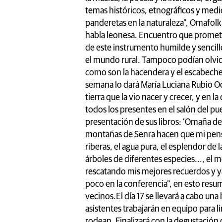
temas históricos, etnográficos y med
panderetas en la naturaleza", Omafolk
habla leonesa. Encuentro que promete
de este instrumento humilde y sencill
el mundo rural. Tampoco podían olvid
como son la hacendera y el escabech
semana lo dará María Luciana Rubio O
tierra que la vio nacer y crecer, y en l
todos los presentes en el salón del pue
presentación de sus libros: ‘Omaña de 
montañas de Senra hacen que mi pensami
riberas, el agua pura, el esplendor de l
árboles de diferentes especies..., el m
rescatando mis mejores recuerdos y ya
poco en la conferencia", en esto resu
vecinos.El día 17 se llevará a cabo u
asistentes trabajarán en equipo para li
rodean. Finalizará con la degustación 