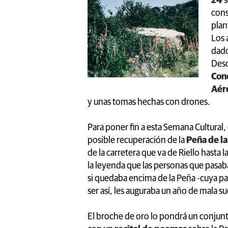
24
s
cons
plan
Los 
dado
Desd
Con
Aér
y unas tomas hechas con drones.
Para poner fin a esta Semana Cultural, 
posible recuperación de la
Peña de la
de la carretera que va de Riello hasta 
la leyenda que las personas que pasa
si quedaba encima de la Peña -cuya par
ser así, les auguraba un año de mala su
El broche de oro lo pondrá un conjun