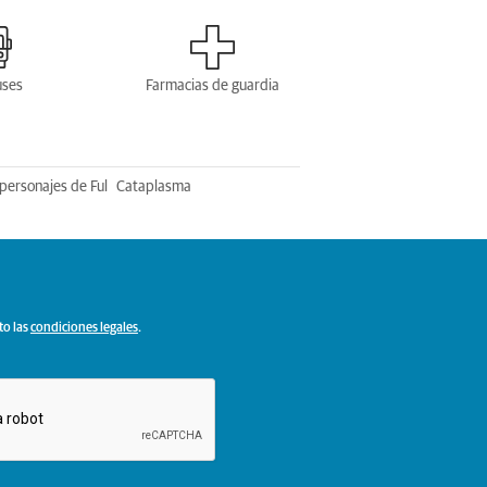
uses
Farmacias de guardia
personajes de Ful
Cataplasma
to las
condiciones legales
.