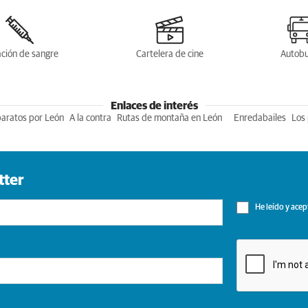
ción de sangre
Cartelera de cine
Autob
Enlaces de interés
baratos por León
A la contra
Rutas de montaña en León
Enredabailes
Los 
tter
He leído y acep