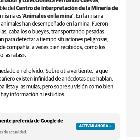
toriador y coleccionista Fernando Cuevas
,
ble del
Centro de interpretación de la Minería de
la misma es
‘Animales en la mina’
. En la misma
os animales han desempeñado en la mina. Fueron
las, caballos o bueyes, transportando pesadas
an para detectar a tiempo situaciones peligrosas,
 de compañía, a veces bien recibidos, como los
 las ratas».
uedado en el olvido. Sobre otra vertiente, la que
añero existen infinidad de anécdotas que hablan,
ballista y las mulas, pero sobre su visión como bien
 hay información ni estudios.
ente preferida de Google de
ACTIVAR AHORA
s de actualidad.