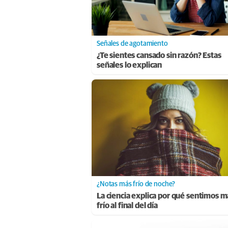
Señales de agotamiento
¿Te sientes cansado sin razón? Estas
señales lo explican
¿Notas más frío de noche?
La ciencia explica por qué sentimos m
frío al final del día