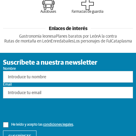
Autobuses
Farmacias de guardia
Enlaces de interés
Gastronomia leonesa
Planes baratos por León
A la contra
Rutas de montaña en León
Enredabailes
Los personajes de Ful
Cataplasma
Suscríbete a nuestra newsletter
Nombre
Email
He leído y acepto las
condiciones legales
.
SUSCRÍBETE