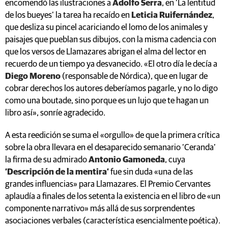
que desliza su pincel acariciando el lomo de los animales y
paisajes que pueblan sus dibujos, con la misma cadencia con
que los versos de Llamazares abrigan el alma del lector en
recuerdo de un tiempo ya desvanecido. «El otro día le decía a
Diego Moreno
(responsable de Nórdica), que en lugar de
cobrar derechos los autores deberíamos pagarle, y no lo digo
como una boutade, sino porque es un lujo que te hagan un
libro así», sonríe agradecido.
A esta reedición se suma el «orgullo» de que la primera crítica
sobre la obra llevara en el desaparecido semanario ‘Ceranda’
la firma de su admirado
Antonio Gamoneda
, cuya
‘Descripción de la mentira’
fue sin duda «una de las
grandes influencias» para Llamazares. El Premio Cervantes
aplaudía a finales de los setenta la existencia en el libro de «un
componente narrativo» más allá de sus sorprendentes
asociaciones verbales (característica esencialmente poética).
Sobre ‘La lentitud de los bueyes’, Gamoneda resumía: «Se