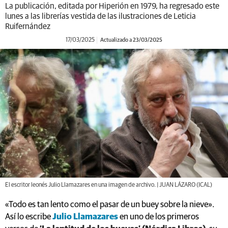
lunes a las librerías vestida de las ilustraciones de Leticia
Ruifernández
17/03/2025
Actualizado a 23/03/2025
El escritor leonés Julio Llamazares en una imagen de archivo. | JUAN LÁZARO (ICAL)
«Todo es tan lento como el pasar de un buey sobre la nieve».
Así lo escribe
Julio Llamazares
en uno de los primeros
versos de
‘La lentitud de los bueyes’ (Nórdica Libros)
, su
primer poemario, publicado originalmente en Hiperión en