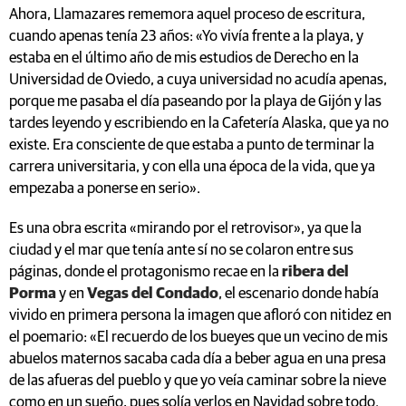
cuando apenas tenía 23 años: «Yo vivía frente a la playa, y
estaba en el último año de mis estudios de Derecho en la
Universidad de Oviedo, a cuya universidad no acudía apenas,
porque me pasaba el día paseando por la playa de Gijón y las
tardes leyendo y escribiendo en la Cafetería Alaska, que ya no
existe. Era consciente de que estaba a punto de terminar la
carrera universitaria, y con ella una época de la vida, que ya
empezaba a ponerse en serio».
Es una obra escrita «mirando por el retrovisor», ya que la
ciudad y el mar que tenía ante sí no se colaron entre sus
páginas, donde el protagonismo recae en la
ribera del
Porma
y en
Vegas del Condado
, el escenario donde había
vivido en primera persona la imagen que afloró con nitidez en
el poemario: «El recuerdo de los bueyes que un vecino de mis
abuelos maternos sacaba cada día a beber agua en una presa
de las afueras del pueblo y que yo veía caminar sobre la nieve
como en un sueño, pues solía verlos en Navidad sobre todo.
Ese recuerdo lejano con su atmósfera nevada y casi irreal por