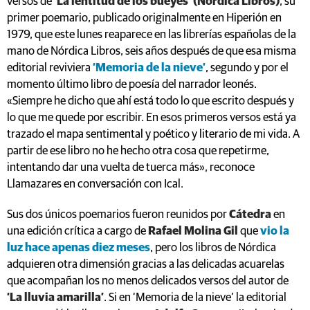
1979, que este lunes reaparece en las librerías españolas de la
mano de Nórdica Libros, seis años después de que esa misma
editorial reviviera
‘Memoria de la nieve’
, segundo y por el
momento último libro de poesía del narrador leonés.
«Siempre he dicho que ahí está todo lo que escrito después y
lo que me quede por escribir. En esos primeros versos está ya
trazado el mapa sentimental y poético y literario de mi vida. A
partir de ese libro no he hecho otra cosa que repetirme,
intentando dar una vuelta de tuerca más», reconoce
Llamazares en conversación con Ical.
Sus dos únicos poemarios fueron reunidos por
Cátedra
en
una edición crítica a cargo de
Rafael Molina Gil
que
vio la
luz hace apenas diez meses
, pero los libros de Nórdica
adquieren otra dimensión gracias a las delicadas acuarelas
que acompañan los no menos delicados versos del autor de
‘La lluvia amarilla’
. Si en ‘Memoria de la nieve’ la editorial
encomendó las ilustraciones a
Adolfo Serra
, en ‘La lentitud
de los bueyes’ la tarea ha recaído en
Leticia Ruifernández
,