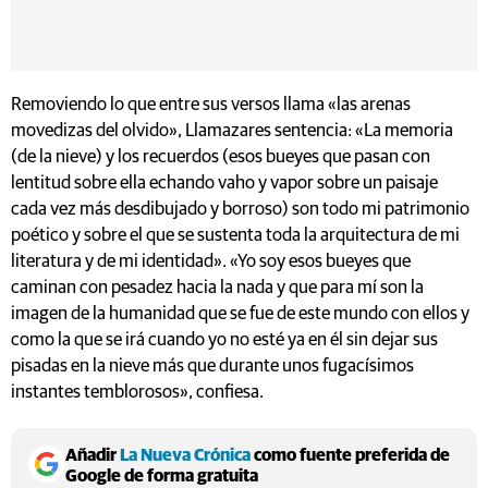
Removiendo lo que entre sus versos llama «las arenas
movedizas del olvido», Llamazares sentencia: «La memoria
(de la nieve) y los recuerdos (esos bueyes que pasan con
lentitud sobre ella echando vaho y vapor sobre un paisaje
cada vez más desdibujado y borroso) son todo mi patrimonio
poético y sobre el que se sustenta toda la arquitectura de mi
literatura y de mi identidad». «Yo soy esos bueyes que
caminan con pesadez hacia la nada y que para mí son la
imagen de la humanidad que se fue de este mundo con ellos y
como la que se irá cuando yo no esté ya en él sin dejar sus
pisadas en la nieve más que durante unos fugacísimos
instantes temblorosos», confiesa.
Añadir
La Nueva Crónica
como fuente preferida de
Google de forma gratuita
Mantente informado con las últimas noticias de actualidad.
ACTIVAR AHORA