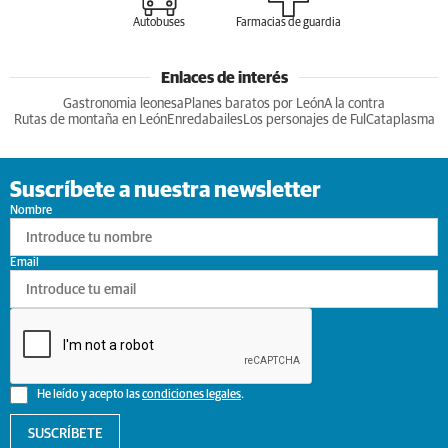
Autobuses
Farmacias de guardia
Enlaces de interés
Gastronomia leonesa
Planes baratos por León
A la contra
Rutas de montaña en León
Enredabailes
Los personajes de Ful
Cataplasma
Suscríbete a nuestra newsletter
Nombre
Email
He leído y acepto las
condiciones legales
.
SUSCRÍBETE