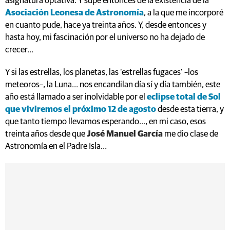
asignatura optativa. Y supe entonces de la existencia de la
Asociación Leonesa de Astronomía
, a la que me incorporé
en cuanto pude, hace ya treinta años. Y, desde entonces y
hasta hoy, mi fascinación por el universo no ha dejado de
crecer…
Y si las estrellas, los planetas, las ‘estrellas fugaces’ –los
meteoros–, la Luna… nos encandilan día sí y día también, este
año está llamado a ser inolvidable por el
eclipse total de Sol
que viviremos el próximo 12 de agosto
desde esta tierra, y
que tanto tiempo llevamos esperando…, en mi caso, esos
treinta años desde que
José Manuel García
me dio clase de
Astronomía en el Padre Isla…