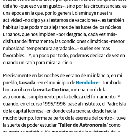
del año –que eso va en gustos–, sino por las circunstancias: es
una época en la que, por lo general, disminuye nuestra
actividad –no digo ya si estamos de vacaciones–; es también
habitual que podamos alejarnos de las luces de los núcleos
urbanos, que nos impiden –por desgracia, cada vez más–
disfrutar del firmamento; las condiciones climáticas –menor
nubosidad, temperatura agradable…– suelen ser más
favorables… Y, un poco por todo, podemos dedicar de vez en
cuando un ratín para mirar al cielo…
Precisamente en las noches de verano de mi infancia, en mi
pueblo,
Losada
–en el municipio de
Bembibre
–, tumbado
boca arriba en la
era La Cortina
, me enamoré de la
astronomía, simplemente por la belleza del firmamento. Y
cuando, en el curso 1995/1996, pasé al instituto, el Padre Isla
de la capital leonesa –en donde esta ciencia, desde hacía
mucho tiempo, formaba parte de la esencia del centro–, tuve
la suerte de poder estudiar
‘Taller de Astronomía’
como