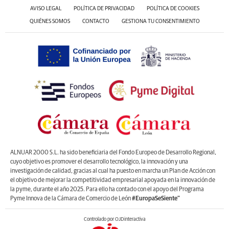
AVISO LEGAL
POLÍTICA DE PRIVACIDAD
POLÍTICA DE COOKIES
QUIÉNES SOMOS
CONTACTO
GESTIONA TU CONSENTIMIENTO
ALNUAR 2000 S.L. ha sido beneficiaria del Fondo Europeo de Desarrollo Regional,
cuyo objetivo es promover el desarrollo tecnológico, la innovación y una
investigación de calidad, gracias al cual ha puesto en marcha un Plan de Acción con
el objetivo de mejorar la competitividad empresarial apoyada en la innovación de
la pyme, durante el año 2025. Para ello ha contado con el apoyo del Programa
Pyme Innova de la Cámara de Comercio de León
#EuropaSeSiente”
Controlado por OJDinteractiva