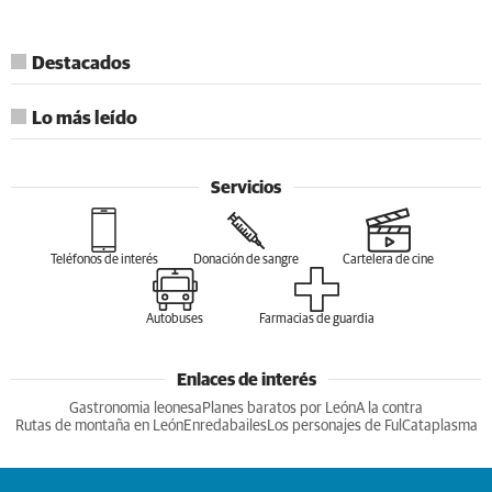
Destacados
Lo más leído
Servicios
Teléfonos de interés
Donación de sangre
Cartelera de cine
Autobuses
Farmacias de guardia
Enlaces de interés
Gastronomia leonesa
Planes baratos por León
A la contra
Rutas de montaña en León
Enredabailes
Los personajes de Ful
Cataplasma