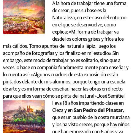
A la hora de trabajar tiene una forma
de crear, pues su base es la
Naturaleza, en este caso del entorno
en el que se desenvuelve, como
explica: «Mi forma de trabajar va
desde los colores grises y fríos a los
más cálidos. Tomo apuntes del natural a lápiz, luego los
acompaño de fotografías y los finalizo en mi estudio».Sin
embargo, este modo de trabajar no es solitario, sino que a
veces lo hace en compañía fundamentalmente para enseñar y
lo cuenta así: «Algunos cuadros de esta exposición están
pintados delante de mis alumnos, porque tengo una escuela
de arte y es mi forma de enseñar, hacer las obras en directo
para que ellos vean cómo se pinta del natural».
José Semitiel
lleva 18 años impartiendo clases en
Cieza y en
San Pedro del Pinatar
,
que es un pueblo de la costa murciana
y los ha visto crecer, porque hay niños
que han empezado con 6 años y ya