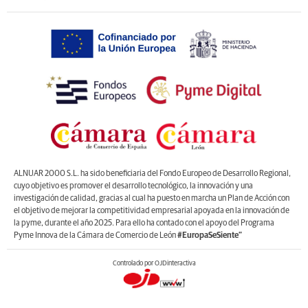
ALNUAR 2000 S.L. ha sido beneficiaria del Fondo Europeo de Desarrollo Regional,
cuyo objetivo es promover el desarrollo tecnológico, la innovación y una
investigación de calidad, gracias al cual ha puesto en marcha un Plan de Acción con
el objetivo de mejorar la competitividad empresarial apoyada en la innovación de
la pyme, durante el año 2025. Para ello ha contado con el apoyo del Programa
Pyme Innova de la Cámara de Comercio de León
#EuropaSeSiente”
Controlado por OJDinteractiva