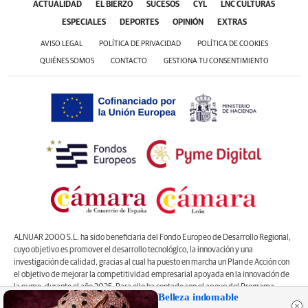
ACTUALIDAD
EL BIERZO
SUCESOS
CYL
LNC CULTURAS
ESPECIALES
DEPORTES
OPINIÓN
EXTRAS
AVISO LEGAL
POLÍTICA DE PRIVACIDAD
POLÍTICA DE COOKIES
QUIÉNES SOMOS
CONTACTO
GESTIONA TU CONSENTIMIENTO
ALNUAR 2000 S.L. ha sido beneficiaria del Fondo Europeo de Desarrollo Regional,
cuyo objetivo es promover el desarrollo tecnológico, la innovación y una
investigación de calidad, gracias al cual ha puesto en marcha un Plan de Acción con
el objetivo de mejorar la competitividad empresarial apoyada en la innovación de
la pyme, durante el año 2025. Para ello ha contado con el apoyo del Programa
Belleza indomable
Pyme Innova de la Cámara de Comercio de León
#EuropaSeSiente”