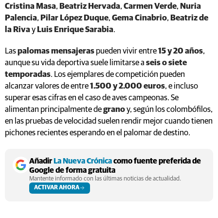
Cristina Masa
,
Beatriz Hervada
,
Carmen Verde
,
Nuria
Palencia
,
Pilar López Duque
,
Gema Cinabrio
,
Beatriz de
la Riva
y
Luis Enrique Sarabia
.
Las
palomas mensajeras
pueden vivir entre
15 y 20 años
,
aunque su vida deportiva suele limitarse a
seis o siete
temporadas
. Los ejemplares de competición pueden
alcanzar valores de entre
1.500 y 2.000 euros
, e incluso
superar esas cifras en el caso de aves campeonas. Se
alimentan principalmente de
grano
y, según los colombófilos,
en las pruebas de velocidad suelen rendir mejor cuando tienen
pichones recientes esperando en el palomar de destino.
Añadir
La Nueva Crónica
como fuente preferida de
Google de forma gratuita
Mantente informado con las últimas noticias de actualidad.
ACTIVAR AHORA