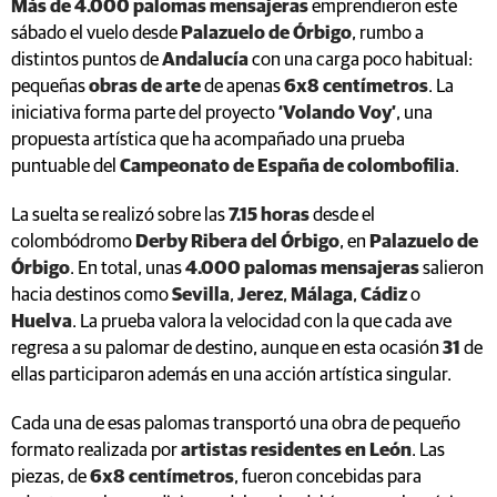
Más de 4.000 palomas mensajeras
emprendieron este
sábado el vuelo desde
Palazuelo de Órbigo
, rumbo a
distintos puntos de
Andalucía
con una carga poco habitual:
pequeñas
obras de arte
de apenas
6x8 centímetros
. La
iniciativa forma parte del proyecto
‘Volando Voy’
, una
propuesta artística que ha acompañado una prueba
puntuable del
Campeonato de España de colombofilia
.
La suelta se realizó sobre las
7.15 horas
desde el
colombódromo
Derby Ribera del Órbigo
, en
Palazuelo de
Órbigo
. En total, unas
4.000 palomas mensajeras
salieron
hacia destinos como
Sevilla
,
Jerez
,
Málaga
,
Cádiz
o
Huelva
. La prueba valora la velocidad con la que cada ave
regresa a su palomar de destino, aunque en esta ocasión
31
de
ellas participaron además en una acción artística singular.
Cada una de esas palomas transportó una obra de pequeño
formato realizada por
artistas residentes en León
. Las
piezas, de
6x8 centímetros
, fueron concebidas para