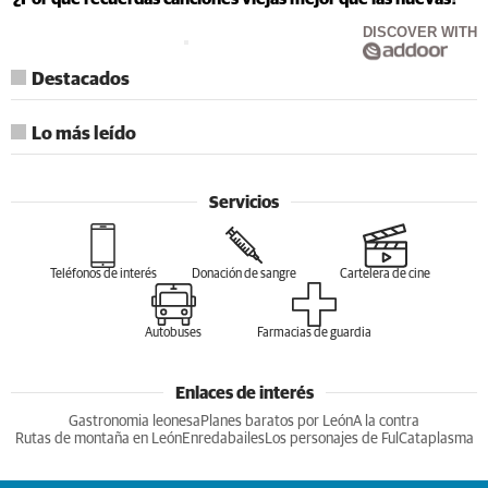
DISCOVER WITH
Destacados
Lo más leído
Servicios
Teléfonos de interés
Donación de sangre
Cartelera de cine
Autobuses
Farmacias de guardia
Enlaces de interés
Gastronomia leonesa
Planes baratos por León
A la contra
Rutas de montaña en León
Enredabailes
Los personajes de Ful
Cataplasma