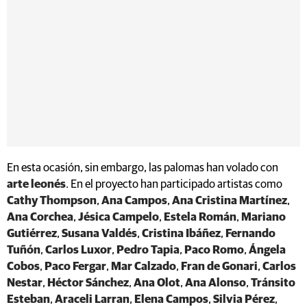
En esta ocasión, sin embargo, las palomas han volado con
arte leonés
. En el proyecto han participado artistas como
Cathy Thompson
,
Ana Campos
,
Ana Cristina Martínez
,
Ana Corchea
,
Jésica Campelo
,
Estela Román
,
Mariano
Gutiérrez
,
Susana Valdés
,
Cristina Ibáñez
,
Fernando
Tuñón
,
Carlos Luxor
,
Pedro Tapia
,
Paco Romo
,
Ángela
Cobos
,
Paco Fergar
,
Mar Calzado
,
Fran de Gonari
,
Carlos
Nestar
,
Héctor Sánchez
,
Ana Olot
,
Ana Alonso
,
Tránsito
Esteban
,
Araceli Larran
,
Elena Campos
,
Silvia Pérez
,