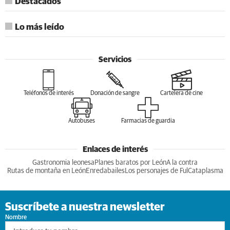
Destacados
Lo más leído
Servicios
Teléfonos de interés
Donación de sangre
Cartelera de cine
Autobuses
Farmacias de guardia
Enlaces de interés
Gastronomia leonesa
Planes baratos por León
A la contra
Rutas de montaña en León
Enredabailes
Los personajes de Ful
Cataplasma
Suscríbete a nuestra newsletter
Nombre