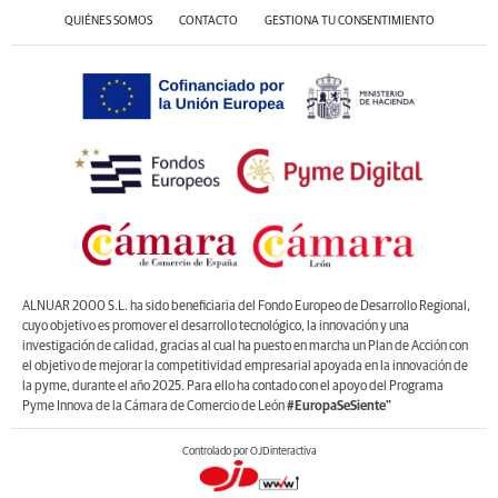
QUIÉNES SOMOS
CONTACTO
GESTIONA TU CONSENTIMIENTO
ALNUAR 2000 S.L. ha sido beneficiaria del Fondo Europeo de Desarrollo Regional,
cuyo objetivo es promover el desarrollo tecnológico, la innovación y una
investigación de calidad, gracias al cual ha puesto en marcha un Plan de Acción con
el objetivo de mejorar la competitividad empresarial apoyada en la innovación de
la pyme, durante el año 2025. Para ello ha contado con el apoyo del Programa
Pyme Innova de la Cámara de Comercio de León
#EuropaSeSiente”
Controlado por OJDinteractiva