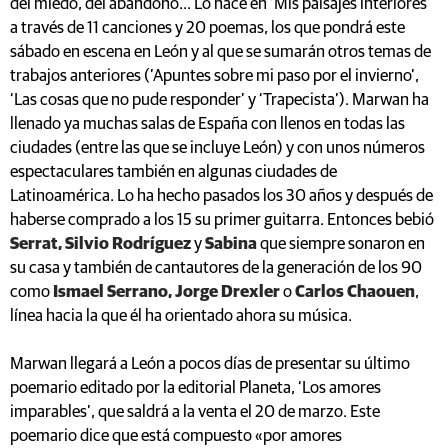
del miedo, del abandono... Lo hace en ‘Mis paisajes interiores’
a través de 11 canciones y 20 poemas, los que pondrá este
sábado en escena en León y al que se sumarán otros temas de
trabajos anteriores (’Apuntes sobre mi paso por el invierno’,
‘Las cosas que no pude responder’ y ‘Trapecista’). Marwan ha
llenado ya muchas salas de España con llenos en todas las
ciudades (entre las que se incluye León) y con unos números
espectaculares también en algunas ciudades de
Latinoamérica. Lo ha hecho pasados los 30 años y después de
haberse comprado a los 15 su primer guitarra. Entonces bebió
Serrat, Silvio Rodríguez
y
Sabina
que siempre sonaron en
su casa y también de cantautores de la generación de los 90
como
Ismael Serrano, Jorge Drexler
o
Carlos Chaouen
,
línea hacia la que él ha orientado ahora su música.
Marwan llegará a León a pocos días de presentar su último
poemario editado por la editorial Planeta, ‘Los amores
imparables’, que saldrá a la venta el 20 de marzo. Este
poemario dice que está compuesto «por amores