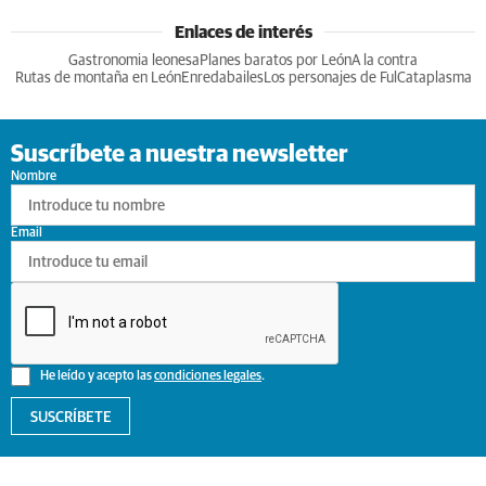
Enlaces de interés
Gastronomia leonesa
Planes baratos por León
A la contra
Rutas de montaña en León
Enredabailes
Los personajes de Ful
Cataplasma
Suscríbete a nuestra newsletter
Nombre
Email
He leído y acepto las
condiciones legales
.
SUSCRÍBETE