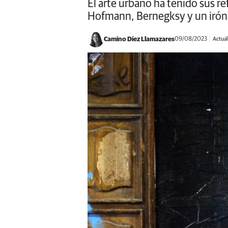
El arte urbano ha tenido sus r
Hofmann, Bernegksy y un iróni
Camino Díez Llamazares
09/08/2023
Actual