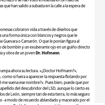
echazo o se han visto envueltas en un halo de
 que han salido a subasta en la calle a la espera de
eonesas cobraron vida a través de diseños que
es una forma única con blancos y negros que le
Che Guevara o Camarón. O que le ponían figura al
 de bombín y un exuberante ojo en un guiño directo
ia y obra de un joven
Dr. Hofmann
.
terrumpa ahora su lectura. «¿Doctor Hofmann?»,
, como si fuera a aparecer la respuesta flotando por
 qué me suena ese nombre?». Pues bien; puede que por
 apellido del descubridor del LSD, aunque lo cierto es
s de León, siempre tan de esta tierra, lo más seguro
bro -a modo de recuerdo ablandado y macerado por el