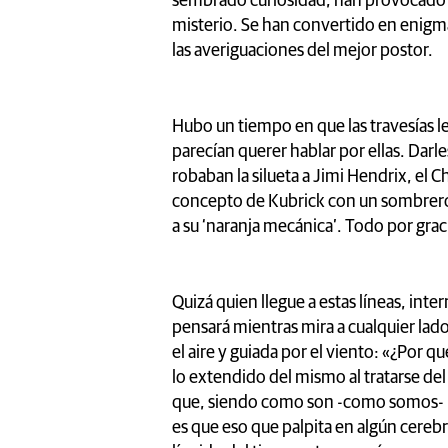
sembrado curiosidad, han provocado r
misterio. Se han convertido en enigmas
las averiguaciones del mejor postor.
Hubo un tiempo en que las travesías l
parecían querer hablar por ellas. Darl
robaban la silueta a Jimi Hendrix, el 
concepto de Kubrick con un sombrero
a su ‘naranja mecánica’. Todo por grac
Quizá quien llegue a estas líneas, in
pensará mientras mira a cualquier lado
el aire y guiada por el viento: «¿Por
lo extendido del mismo al tratarse del
que, siendo como son -como somos- lo
es que eso que palpita en algún cere