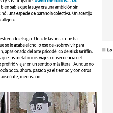
o y sus intrigantes
«who the fuck is... Dr.
 bien sabía que la suya era una ambición sin
inó, una especie de paranoia colectiva. Un acertijo
callejero.
 estrenado el siglo. Una de las pocas que ha
se le acabe el chollo ese de «sobrevivir para
Lo
ón, apasionado del arte psicodélico de
Rick Griffin,
s que los metafóricos viajes consecuencia del
prefirió viajar en un sentido más literal. Aunque no
onocía poco, ahora, pasado ya el tiempo y con otros
 transeúnte, menos aún.