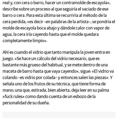
real y, con cera o barro, hacer un contramolde de escayola»,
describe sobre un proceso al que seguiría el vaciado de ese
barro o cera. Para esta última se recurriría al método de la
cera perdida; «es decir –en palabras de la artista–, se pondría el
molde de escayola boca abajo y dándole calor con vapor de
agua, la cera iría cayendo hasta que el molde quedara
completamente limpio».
Ahí es cuando el vidrio que tanto manipula la joven entra en
juego. «Se hace un cálculo del vidrio necesario, que es
bastante más grueso del habitual, y se mete dentro de una
maceta de barro hasta que vaya cayendo», sigue: «El vidrio va
colando –es vidrio por colada– y entonces salen las piezas». Y
señala uno de los frutos de su técnica, que tiene forma de
mano; una que, estirada, bien abierta, deja leer en su palma
«fuck rules» como dando cuenta de un esbozo de la
personalidad de su dueña.