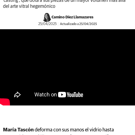
‘casting’, que dota a sus piezas de un mayor volumen más allá
del arte vitral hegemónico
Camino Díez Llamazares
25/04/2025
Actualizado a 25/04/2025
https://youtu.be/r1VRrGLq_Ac
María Tascón
deforma con sus manos el vidrio hasta