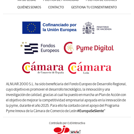
QUIÉNES SOMOS
CONTACTO
GESTIONA TU CONSENTIMIENTO
ALNUAR 2000 S.L. ha sido beneficiaria del Fondo Europeo de Desarrollo Regional,
cuyo objetivo es promover el desarrollo tecnológico, la innovación y una
investigación de calidad, gracias al cual ha puesto en marcha un Plan de Acción con
el objetivo de mejorar la competitividad empresarial apoyada en la innovación de
la pyme, durante el año 2025. Para ello ha contado con el apoyo del Programa
Pyme Innova de la Cámara de Comercio de León
#EuropaSeSiente”
Controlado por OJDinteractiva