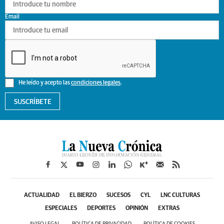
Email
He leído y acepto las
condiciones legales
.
SUSCRÍBETE
ACTUALIDAD
EL BIERZO
SUCESOS
CYL
LNC CULTURAS
ESPECIALES
DEPORTES
OPINIÓN
EXTRAS
AVISO LEGAL
POLÍTICA DE PRIVACIDAD
POLÍTICA DE COOKIES