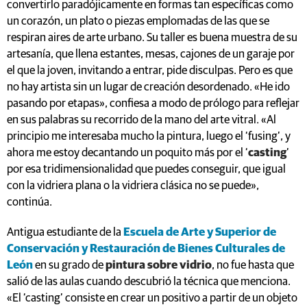
convertirlo paradójicamente en formas tan específicas como
un corazón, un plato o piezas emplomadas de las que se
respiran aires de arte urbano. Su taller es buena muestra de su
artesanía, que llena estantes, mesas, cajones de un garaje por
el que la joven, invitando a entrar, pide disculpas. Pero es que
no hay artista sin un lugar de creación desordenado. «He ido
pasando por etapas», confiesa a modo de prólogo para reflejar
en sus palabras su recorrido de la mano del arte vitral. «Al
principio me interesaba mucho la pintura, luego el ‘fusing’, y
ahora me estoy decantando un poquito más por el ‘
casting
’
por esa tridimensionalidad que puedes conseguir, que igual
con la vidriera plana o la vidriera clásica no se puede»,
continúa.
Antigua estudiante de la
Escuela de Arte y Superior de
Conservación y Restauración de Bienes Culturales de
León
en su grado de
pintura sobre vidrio
, no fue hasta que
salió de las aulas cuando descubrió la técnica que menciona.
«El ‘casting’ consiste en crear un positivo a partir de un objeto