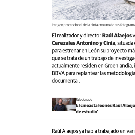
Imagen promocional de la cinta con uno de sus fotogramas
El realizador y director
Raúl Alaejos
v
Cerezales Antonino y Cinia
, situada
para estrenar en León su proyecto má
que se trata de un trabajo de investi
actualmente residen en Groenlandia, i
BBVA para replantear las metodología
documental.
Relacionado
El cineasta leonés Raúl Alaej
de estudio'
Raúl Alaejos ya había trabajado en va