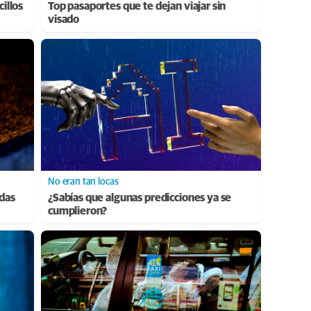
cillos
Top pasaportes que te dejan viajar sin
visado
No eran tan locas
adas
¿Sabías que algunas predicciones ya se
cumplieron?