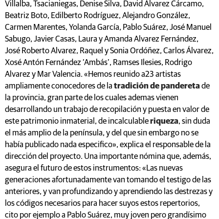
Villalba, Tsacianiegas, Denise Silva, David Álvarez Cárcamo,
Beatriz Boto, Edilberto Rodríguez, Alejandro González,
Carmen Marentes, Yolanda García, Pablo Suárez, José Manuel
Sabugo, Javier Casas, Laura y Amanda Alvarez Fernández,
José Roberto Alvarez, Raquel y Sonia Ordóñez, Carlos Álvarez,
Xosé Antón Fernández ‘Ambás’, Ramses Ilesies, Rodrigo
Alvarez y Mar Valencia. «Hemos reunido a23 artistas
ampliamente conocedores de la
tradición de pandereta
de
la provincia, gran parte de los cuales ademas vienen
desarrollando un trabajo de recopilación y puesta en valor de
este patrimonio inmaterial, de incalculable
riqueza
, sin duda
el más amplio de la península, y del que sin embargo no se
había publicado nada especifico», explica el responsable de la
dirección del proyecto. Una importante nómina que, además,
asegura el futuro de estos instrumentos: «Las nuevas
generaciones afortunadamente van tomando el testigo de las
anteriores, y van profundizando y aprendiendo las destrezas y
los códigos necesarios para hacer suyos estos repertorios,
cito por ejemplo a Pablo Suárez, muy joven pero grandísimo