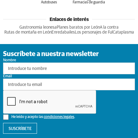
Autobuses
Farmacias de guardia
Enlaces de interés
Gastronomia leonesa
Planes baratos por León
A la contra
Rutas de montaña en León
Enredabailes
Los personajes de Ful
Cataplasma
Suscríbete a nuestra newsletter
Nombre
Email
He leído y acepto las
condiciones legales
.
SUSCRÍBETE