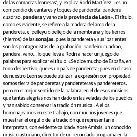
de las comarcas leonesas’, y, explica Rodri Martínez, «es un
compendio de cantares y toques de pandereta, pandeiru
cuadrao,
pandera
y vano de la
provincia de León
». El título,
como es evidente, se refiere a la madera del arco de la
pandereta, el pelleyu o pellejo de la membrana y los fierros
(hierros) de las
sonajas
, pues la pandereta y sus ‘parientes’
son los protagonistas de la grabación: pandeiru cuadrao,
pandera, vano... lo que lleva a Rodri a hacer un juego de
palabras para explicar el título: «Se dice mucho de España, en
tono despectivo, que es un país de pandereta; pues en el caso
de nuestro León se puede utilizar la expresión con propiedad,
somos tierra de panderetas y pandereteras y pandereteros,
pero en el mejor sentido de la palabra, en el de esos músicos
que tantas alegrías nos han dado en las veladas de los pueblos
y han sabido conservar la tradición musical. A ellos
homenajeamos en este trabajo, con muchos jóvenes que
muestran el orgullo de la tradición que representan e
interpretan, con evidente calidad».Xosé Ambás, un conocido
músico asturiano, director de un recordado programa en la