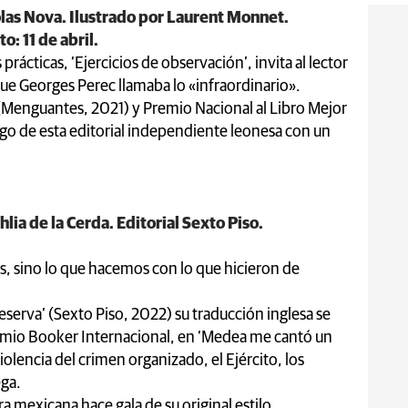
colas Nova. Ilustrado por Laurent Monnet.
: 11 de abril.
ácticas, ‘Ejercicios de observación’, invita al lector
que Georges Perec llamaba lo «infraordinario».
 (Menguantes, 2021) y Premio Nacional al Libro Mejor
ogo de esta editorial independiente leonesa con un
lia de la Cerda. Editorial Sexto Piso.
.
s, sino lo que hacemos con lo que hicieron de
reserva’ (Sexto Piso, 2022) su traducción inglesa se
 Premio Booker Internacional, en ‘Medea me cantó un
iolencia del crimen organizado, el Ejército, los
ega.
ra mexicana hace gala de su original estilo