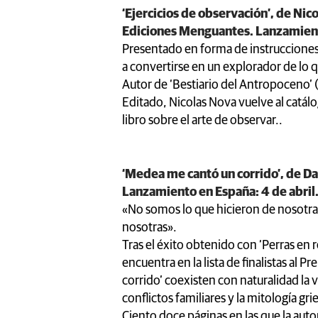
‘Ejercicios de observación’, de Ni
Ediciones Menguantes. Lanzamiento
Presentado en forma de instrucciones pr
a convertirse en un explorador de lo 
Autor de ‘Bestiario del Antropoceno’
Editado, Nicolas Nova vuelve al catál
libro sobre el arte de observar..
‘Medea me cantó un corrido’, de Dah
Lanzamiento en España: 4 de abril
«No somos lo que hicieron de nosotra
nosotras».
Tras el éxito obtenido con ‘Perras en 
encuentra en la lista de finalistas al
corrido’ coexisten con naturalidad la v
conflictos familiares y la mitología gri
Ciento doce páginas en las que la auto