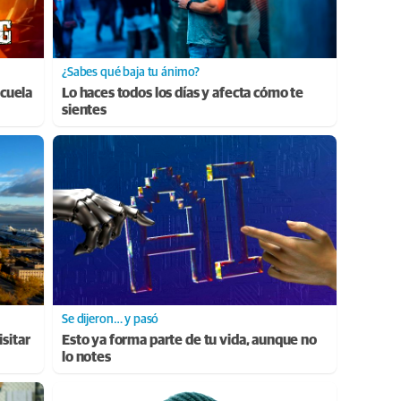
¿Sabes qué baja tu ánimo?
cuela
Lo haces todos los días y afecta cómo te
sientes
Se dijeron… y pasó
sitar
Esto ya forma parte de tu vida, aunque no
lo notes