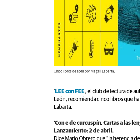
Cinco libros de abril por Magalí Labarta.
'
LEE con FEE
', el club de lectura de 
León, recomienda cinco libros que han 
Labarta.
‘Con e de curcuspín. Cartas a las l
Lanzamiento: 2 de abril.
Dice Mario Obrero que “la herencia de 