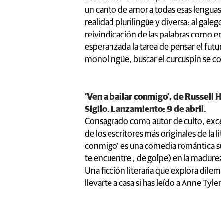
un canto de amor a todas esas lenguas
realidad plurilingüe y diversa: al galeg
reivindicación de las palabras como en
esperanzada la tarea de pensar el fut
monolingüe, buscar el curcuspín se c
‘Ven a bailar conmigo’, de Russell 
Sigilo. Lanzamiento: 9 de abril.
Consagrado como autor de culto, excé
de los escritores más originales de la li
conmigo’ es una comedia romántica sut
te encuentre , de golpe) en la madure
Una ficción literaria que explora dile
llevarte a casa si has leído a Anne Tyl