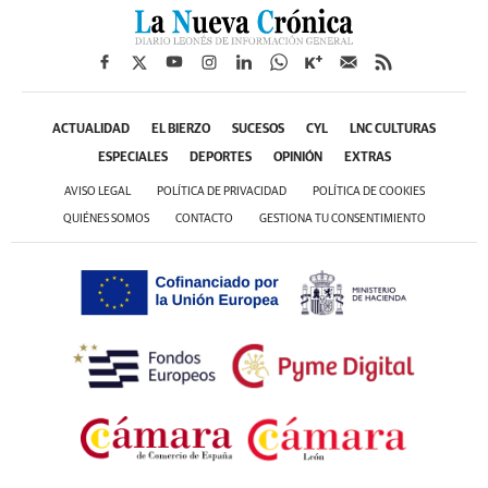
ACTUALIDAD
EL BIERZO
SUCESOS
CYL
LNC CULTURAS
ESPECIALES
DEPORTES
OPINIÓN
EXTRAS
AVISO LEGAL
POLÍTICA DE PRIVACIDAD
POLÍTICA DE COOKIES
QUIÉNES SOMOS
CONTACTO
GESTIONA TU CONSENTIMIENTO