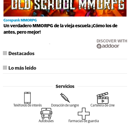
Corepunk MMORPG
Un verdadero MMORPG de la vieja escuela ¡Cómo los de
antes, pero mejor!
DISCOVER WITH
Destacados
Lo más leído
Servicios
Teléfonos de interés
Donación de sangre
Cartelera de cine
Autobuses
Farmacias de guardia