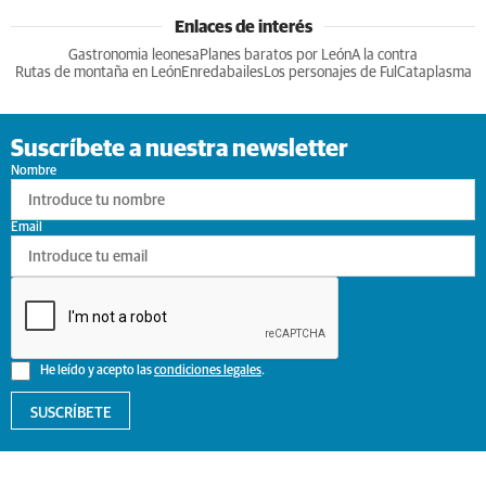
Enlaces de interés
Gastronomia leonesa
Planes baratos por León
A la contra
Rutas de montaña en León
Enredabailes
Los personajes de Ful
Cataplasma
Suscríbete a nuestra newsletter
Nombre
Email
He leído y acepto las
condiciones legales
.
SUSCRÍBETE