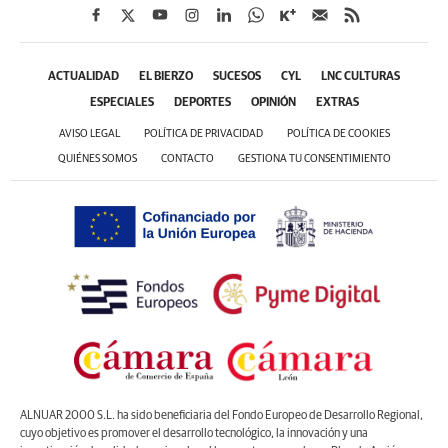
ACTUALIDAD
EL BIERZO
SUCESOS
CYL
LNC CULTURAS
ESPECIALES
DEPORTES
OPINIÓN
EXTRAS
AVISO LEGAL
POLÍTICA DE PRIVACIDAD
POLÍTICA DE COOKIES
QUIÉNES SOMOS
CONTACTO
GESTIONA TU CONSENTIMIENTO
ALNUAR 2000 S.L. ha sido beneficiaria del Fondo Europeo de Desarrollo Regional,
cuyo objetivo es promover el desarrollo tecnológico, la innovación y una