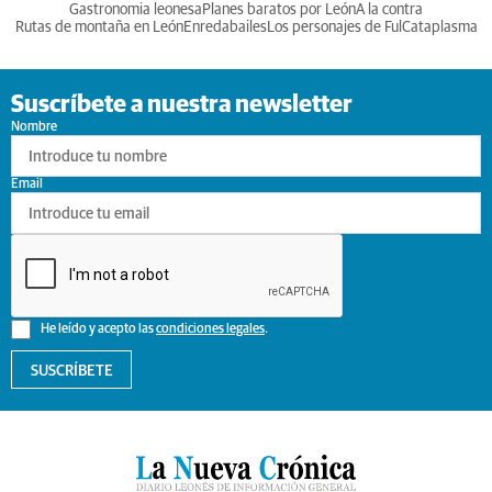
Gastronomia leonesa
Planes baratos por León
A la contra
Rutas de montaña en León
Enredabailes
Los personajes de Ful
Cataplasma
Suscríbete a nuestra newsletter
Nombre
Email
He leído y acepto las
condiciones legales
.
SUSCRÍBETE