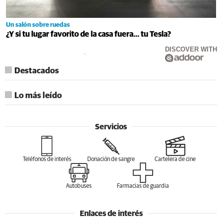
Un salón sobre ruedas
¿Y si tu lugar favorito de la casa fuera… tu Tesla?
DISCOVER WITH
Destacados
Lo más leído
Servicios
Teléfonos de interés
Donación de sangre
Cartelera de cine
Autobuses
Farmacias de guardia
Enlaces de interés