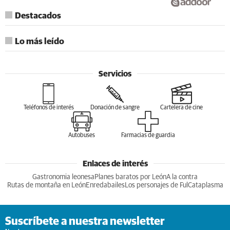
Destacados
Lo más leído
Servicios
Teléfonos de interés
Donación de sangre
Cartelera de cine
Autobuses
Farmacias de guardia
Enlaces de interés
Gastronomia leonesa
Planes baratos por León
A la contra
Rutas de montaña en León
Enredabailes
Los personajes de Ful
Cataplasma
Suscríbete a nuestra newsletter