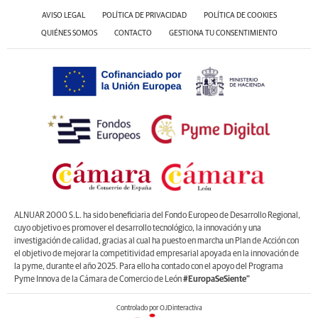
AVISO LEGAL
POLÍTICA DE PRIVACIDAD
POLÍTICA DE COOKIES
QUIÉNES SOMOS
CONTACTO
GESTIONA TU CONSENTIMIENTO
ALNUAR 2000 S.L. ha sido beneficiaria del Fondo Europeo de Desarrollo Regional,
cuyo objetivo es promover el desarrollo tecnológico, la innovación y una
investigación de calidad, gracias al cual ha puesto en marcha un Plan de Acción con
el objetivo de mejorar la competitividad empresarial apoyada en la innovación de
la pyme, durante el año 2025. Para ello ha contado con el apoyo del Programa
Pyme Innova de la Cámara de Comercio de León
#EuropaSeSiente”
Controlado por OJDinteractiva