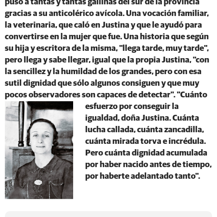
puso a tantas y tantas gallinas del sur de la provincia
gracias a su anticolérico avícola. Una vocación familiar,
la veterinaria, que caló en Justina y que le ayudó para
convertirse en la mujer que fue. Una historia que según
su hija y escritora de la misma, "llega tarde, muy tarde",
pero llega y sabe llegar, igual que la propia Justina, "con
la sencillez y la humildad de los grandes, pero con esa
sutil dignidad que sólo algunos consiguen y que muy
pocos observadores son capaces de detectar".
"
Cuánto
esfuerzo por conseguir la
igualdad, doña Justina
. Cuánta
lucha callada, cuánta zancadilla,
cuánta mirada torva e incrédula.
Pero cuánta dignidad acumulada
por haber nacido antes de tiempo,
por haberte adelantado tanto".