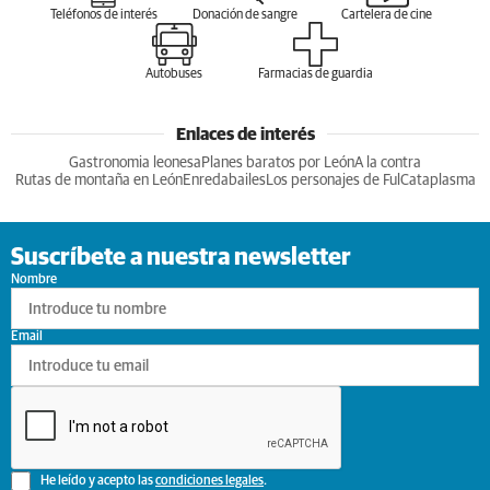
Teléfonos de interés
Donación de sangre
Cartelera de cine
Autobuses
Farmacias de guardia
Enlaces de interés
Gastronomia leonesa
Planes baratos por León
A la contra
Rutas de montaña en León
Enredabailes
Los personajes de Ful
Cataplasma
Suscríbete a nuestra newsletter
Nombre
Email
He leído y acepto las
condiciones legales
.