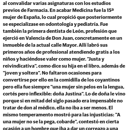
al convalidar varias asignaturas con los estudios
previos de Farmacia. En acabar Medicina fue la 15ª
mujer de España, lo cual propició que posteriormente
se especializase en odontología y pediatría. Fue
también la primera dentista de León, profesión que
ejerció en Valencia de Don Juan, concretamente en un
inmueble de la actual calle Mayor. Allí labró sus
primeros años de profesional atendiendo gratis a los
niños y haciéndose valer como mujer. "Justa y
reivindicativa", como dice su hija en el libro, además de
"joven y soltera". No faltaron ocasiones para
convertirse por ello en la comidilla de los coyantinos
pero ella fue siempre "una mujer sin pelos en la lengua,
cortés pero inflexible: doña Justina". Lo de doña le vino
porque si en mitad del siglo pasado era impensable no
tratar de don al médico, ella no iba a ser menos. El
mismo temperamento mostró para las injusticias: "A
una mujer no se la pega, cobarde", contestó en cierta
ocasión a un hombre que iba a dar un correazo a una