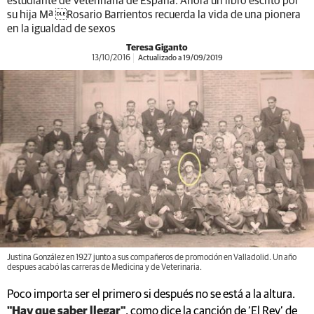
estudiante de Veterinaria de España. Ahora un libro escrito por
su hija Mª Rosario Barrientos recuerda la vida de una pionera
en la igualdad de sexos
Teresa Giganto
13/10/2016
Actualizado a 19/09/2019
Justina González en 1927 junto a sus compañeros de promoción en Valladolid. Un año
despues acabó las carreras de Medicina y de Veterinaria.
Poco importa ser el primero si después no se está a la altura.
"Hay que saber llegar"
, como dice la canción de ‘El Rey’ de