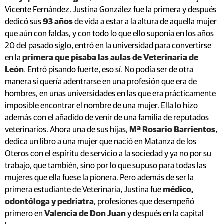
Vicente Fernández. Justina González fue la primera y después
dedicó sus
93 años
de vida a estar a la altura de aquella mujer
que aún con faldas, y con todo lo que ello suponía en los años
20 del pasado siglo, entró en la universidad para convertirse
en la
primera que pisaba las aulas de Veterinaria de
León
. Entró pisando fuerte, eso sí. No podía ser de otra
manera si quería adentrarse en una profesión que era de
hombres, en unas universidades en las que era prácticamente
imposible encontrar el nombre de una mujer. Ella lo hizo
además con el añadido de venir de una familia de reputados
veterinarios. Ahora una de sus hijas,
Mª Rosario Barrientos
,
dedica un libro a una mujer que nació en Matanza de los
Oteros con el espíritu de servicio a la sociedad y ya no por su
trabajo, que también, sino por lo que supuso para todas las
mujeres que ella fuese la pionera. Pero además de ser la
primera estudiante de Veterinaria, Justina fue
médico,
odontóloga y pedriatra
, profesiones que desempeñó
primero en
Valencia de Don Juan
y después en la capital