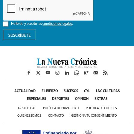
He leído y acepto las
condiciones legales
.
SUSCRÍBETE
ACTUALIDAD
EL BIERZO
SUCESOS
CYL
LNC CULTURAS
ESPECIALES
DEPORTES
OPINIÓN
EXTRAS
AVISO LEGAL
POLÍTICA DE PRIVACIDAD
POLÍTICA DE COOKIES
QUIÉNES SOMOS
CONTACTO
GESTIONA TU CONSENTIMIENTO