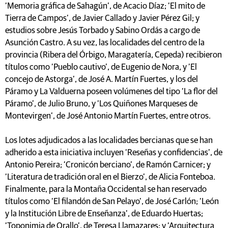
‘Memoria gráfica de Sahagún’, de Acacio Díaz; ‘El mito de
Tierra de Campos’, de Javier Callado y Javier Pérez Gil; y
estudios sobre Jesús Torbado y Sabino Ordás a cargo de
Asunción Castro. A su vez, las localidades del centro de la
provincia (Ribera del Órbigo, Maragatería, Cepeda) recibieron
títulos como ‘Pueblo cautivo’, de Eugenio de Nora, y ‘El
concejo de Astorga’, de José A. Martín Fuertes, y los del
Páramo y La Valduerna poseen volúmenes del tipo ‘La flor del
Páramo’, de Julio Bruno, y ‘Los Quiñones Marqueses de
Montevirgen’, de José Antonio Martín Fuertes, entre otros.
Los lotes adjudicados a las localidades bercianas que se han
adherido a esta iniciativa incluyen ‘Reseñas y confidencias’, de
Antonio Pereira; ‘Cronicón berciano’, de Ramón Carnicer; y
‘Literatura de tradición oral en el Bierzo’, de Alicia Fonteboa.
Finalmente, para la Montaña Occidental se han reservado
títulos como ‘El filandón de San Pelayo’, de José Carlón; ‘León
y la Institución Libre de Enseñanza’, de Eduardo Huertas;
‘Toponimia de Orallo’, de Teresa Llamazares; y ‘Arquitectura