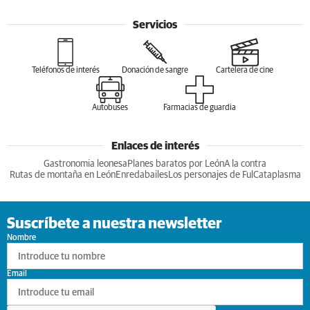
Servicios
Teléfonos de interés
Donación de sangre
Cartelera de cine
Autobuses
Farmacias de guardia
Enlaces de interés
Gastronomia leonesa
Planes baratos por León
A la contra
Rutas de montaña en León
Enredabailes
Los personajes de Ful
Cataplasma
Suscríbete a nuestra newsletter
Nombre
Email