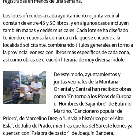
registradas en menos de una semana.
Los lotes ofrecidos a cada ayuntamiento o junta vecinal
constan de entre 45 y 50 libros, y en algunos casos incluyen
también mapas y cedés musicales. Cada lote se ha diseñado
teniendo en cuenta la comarca en la que se encuentra la
localidad solicitante, combinando títulos generales en torno a
la provincia leonesa con libros más específicos de cada zona,
así como obras de creación literaria de muy diversa índole.
De este modo, ayuntamientos y
juntas vecinales de la Montaña
Oriental y Central han recibido obras
como ‘En torno a los Picos de Europa’
u ‘Hombres de Sajambre’, de Eutimio
Martino; ‘Cancionero popular de
Prioro’, de Marcelino Díez; o ‘Un viaje histórico por el Alto
Esla’, de Julio de Prado, mientras que los del Sureste leonés ya
cuentan con ‘Palabra de pastor’, de Joaquín Bandera;