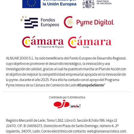
ALNUAR 2000 S.L. ha sido beneficiaria del Fondo Europeo de Desarrollo Regional,
cuyo objetivo es promover el desarrollo tecnológico, la innovación y una
investigación de calidad, gracias al cual ha puesto en marcha un Plan de Acción con
el objetivo de mejorar la competitividad empresarial apoyada en la innovación de
la pyme, durante el año 2025. Para ello ha contado con el apoyo del Programa
Pyme Innova de la Cámara de Comercio de León
#EuropaSeSiente”
Controlado por OJDinteractiva
Registro Mercantil de León, Tomo 1.262, Libro O, Sección 8,Folio 196, Hoja LE
22470. CIF: B-24656373. Domicilio en Plaza de Santo Domingo, número 4, 2º
izquierda, 24001, León. Correo electrónico de contacto: web@lanuevacronica.com.