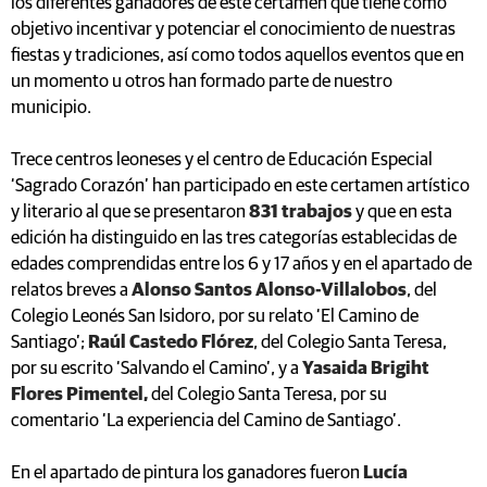
los diferentes ganadores de este certamen que tiene como
objetivo incentivar y potenciar el conocimiento de nuestras
fiestas y tradiciones, así como todos aquellos eventos que en
un momento u otros han formado parte de nuestro
municipio.
Trece centros leoneses y el centro de Educación Especial
‘Sagrado Corazón’ han participado en este certamen artístico
y literario al que se presentaron
831 trabajos
y que en esta
edición ha distinguido en las tres categorías establecidas de
edades comprendidas entre los 6 y 17 años y en el apartado de
relatos breves a
Alonso Santos Alonso-Villalobos
, del
Colegio Leonés San Isidoro, por su relato ‘El Camino de
Santiago’;
Raúl Castedo Flórez
, del Colegio Santa Teresa,
por su escrito ‘Salvando el Camino’, y a
Yasaida Brigiht
Flores Pimentel,
del Colegio Santa Teresa, por su
comentario ‘La experiencia del Camino de Santiago’.
En el apartado de pintura los ganadores fueron
Lucía