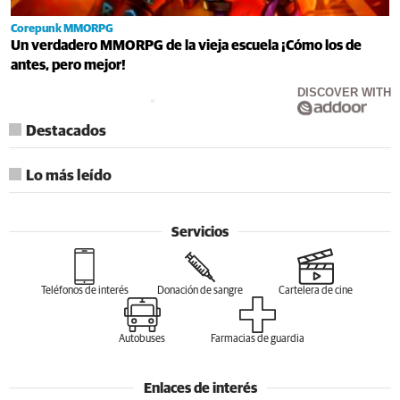
Corepunk MMORPG
Un verdadero MMORPG de la vieja escuela ¡Cómo los de
antes, pero mejor!
DISCOVER WITH
Destacados
Lo más leído
Servicios
Teléfonos de interés
Donación de sangre
Cartelera de cine
Autobuses
Farmacias de guardia
Enlaces de interés