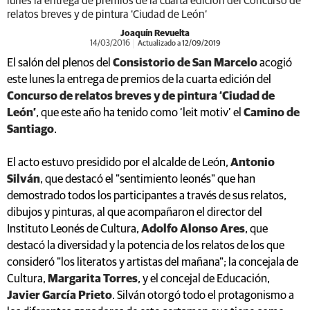
lunes la entrega de premios de la cuarta edición del Concurso de
relatos breves y de pintura ‘Ciudad de León’
Joaquín Revuelta
14/03/2016
Actualizado a 12/09/2019
El salón del plenos del
Consistorio de San Marcelo
acogió
este lunes la entrega de premios de la cuarta edición del
Concurso de relatos breves y de pintura ‘Ciudad de
León’
, que este año ha tenido como ‘leit motiv’ el
Camino de
Santiago
.
El acto estuvo presidido por el alcalde de León,
Antonio
Silván
, que destacó el "sentimiento leonés" que han
demostrado todos los participantes a través de sus relatos,
dibujos y pinturas, al que acompañaron el director del
Instituto Leonés de Cultura,
Adolfo Alonso Ares
, que
destacó la diversidad y la potencia de los relatos de los que
consideró "los literatos y artistas del mañana"; la concejala de
Cultura,
Margarita Torres
, y el concejal de Educación,
Javier García Prieto
. Silván otorgó todo el protagonismo a