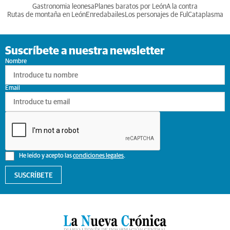
Gastronomia leonesa
Planes baratos por León
A la contra
Rutas de montaña en León
Enredabailes
Los personajes de Ful
Cataplasma
Suscríbete a nuestra newsletter
Nombre
Email
He leído y acepto las
condiciones legales
.
SUSCRÍBETE