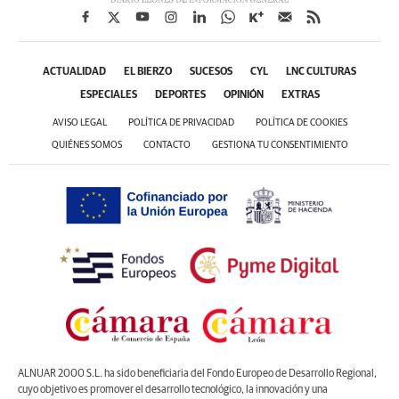
ACTUALIDAD
EL BIERZO
SUCESOS
CYL
LNC CULTURAS
ESPECIALES
DEPORTES
OPINIÓN
EXTRAS
AVISO LEGAL
POLÍTICA DE PRIVACIDAD
POLÍTICA DE COOKIES
QUIÉNES SOMOS
CONTACTO
GESTIONA TU CONSENTIMIENTO
ALNUAR 2000 S.L. ha sido beneficiaria del Fondo Europeo de Desarrollo Regional,
cuyo objetivo es promover el desarrollo tecnológico, la innovación y una