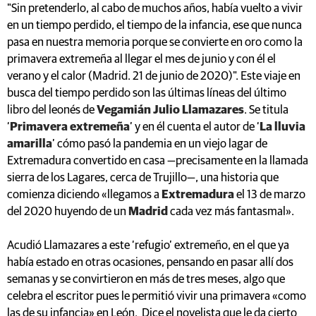
"Sin pretenderlo, al cabo de muchos años, había vuelto a vivir
en un tiempo perdido, el tiempo de la infancia, ese que nunca
pasa en nuestra memoria porque se convierte en oro como la
primavera extremeña al llegar el mes de junio y con él el
verano y el calor (Madrid. 21 de junio de 2020)". Este viaje en
busca del tiempo perdido son las últimas líneas del último
libro del leonés de
Vegamián Julio Llamazares
. Se titula
‘
Primavera extremeña
’ y en él cuenta el autor de ‘
La lluvia
amarilla
’ cómo pasó la pandemia en un viejo lagar de
Extremadura convertido en casa —precisamente en la llamada
sierra de los Lagares, cerca de Trujillo—, una historia que
comienza diciendo «llegamos a
Extremadura
el 13 de marzo
del 2020 huyendo de un
Madrid
cada vez más fantasmal».
Acudió Llamazares a este ‘refugio’ extremeño, en el que ya
había estado en otras ocasiones, pensando en pasar allí dos
semanas y se convirtieron en más de tres meses, algo que
celebra el escritor pues le permitió vivir una primavera «como
las de su infancia» en León. Dice el novelista que le da cierto