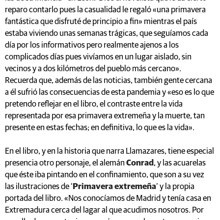
reparo contarlo pues la casualidad le regaló «una primavera
fantástica que disfruté de principio a fin» mientras el país
estaba viviendo unas semanas trágicas, que seguíamos cada
día por los informativos pero realmente ajenos a los
complicados días pues vivíamos en un lugar aislado, sin
vecinos y a dos kilómetros del pueblo más cercano».
Recuerda que, además de las noticias, también gente cercana
a él sufrió las consecuencias de esta pandemia y «eso es lo que
pretendo reflejar en el libro, el contraste entre la vida
representada por esa primavera extremeña y la muerte, tan
presente en estas fechas; en definitiva, lo que es la vida».
En el libro, y en la historia que narra Llamazares, tiene especial
presencia otro personaje, el alemán
Conrad
, y las acuarelas
que éste iba pintando en el confinamiento, que son a su vez
las ilustraciones de ‘
Primavera extremeña
’ y la propia
portada del libro. «Nos conocíamos de Madrid y tenía casa en
Extremadura cerca del lagar al que acudimos nosotros. Por