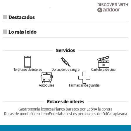
DISCOVER WITH
Destacados
Lo más leído
Servicios
Teléfonos de interés
Donación de sangre
Cartelera de cine
Autobuses
Farmacias de guardia
Enlaces de interés
Gastronomia leonesa
Planes baratos por León
A la contra
Rutas de montaña en León
Enredabailes
Los personajes de Ful
Cataplasma