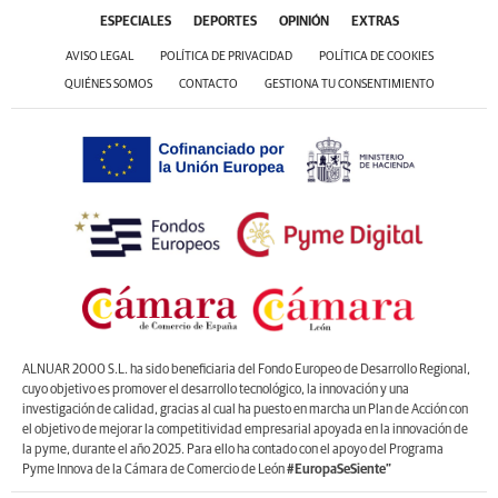
ESPECIALES
DEPORTES
OPINIÓN
EXTRAS
AVISO LEGAL
POLÍTICA DE PRIVACIDAD
POLÍTICA DE COOKIES
QUIÉNES SOMOS
CONTACTO
GESTIONA TU CONSENTIMIENTO
ALNUAR 2000 S.L. ha sido beneficiaria del Fondo Europeo de Desarrollo Regional,
cuyo objetivo es promover el desarrollo tecnológico, la innovación y una
investigación de calidad, gracias al cual ha puesto en marcha un Plan de Acción con
el objetivo de mejorar la competitividad empresarial apoyada en la innovación de
la pyme, durante el año 2025. Para ello ha contado con el apoyo del Programa
Pyme Innova de la Cámara de Comercio de León
#EuropaSeSiente”