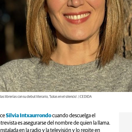
s librerías con su debut literario, ‘Solas en el silencio’. | CEDIDA
ace
Silvia Intxaurrondo
cuando descuelga el
trevista es asegurarse del nombre de quien la llama.
nstalada en la radio y la televisión y lo repite en