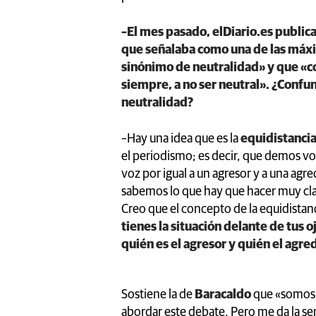
–El mes pasado, elDiario.es public
que señalaba como una de las máxi
sinónimo de neutralidad» y que «con
siempre, a no ser neutral». ¿Conf
neutralidad?
–Hay una idea que es la
equidistanci
el periodismo; es decir, que demos voz
voz por igual a un agresor y a una ag
sabemos lo que hay que hacer muy cla
Creo que el concepto de la equidista
tienes la situación delante de tus o
quién es el agresor y quién el agre
Sostiene la de
Baracaldo
que «somos 
abordar este debate. Pero me da la se