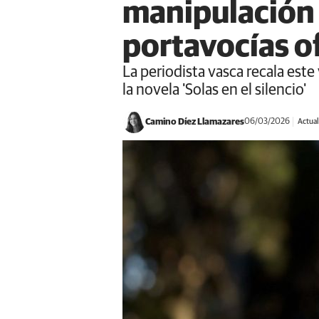
manipulación 
portavocías of
La periodista vasca recala este
la novela 'Solas en el silencio'
Camino Díez Llamazares
06/03/2026
Actual