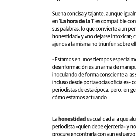
Suena concisa y tajante, aunque igua
en
‘La hora de la 1’
es compatible con u
sus palabras, lo que convierte a un pe
honestidad» y «no dejarse intoxicar; c
ajenos a la misma no triunfen sobre el
–Estamos en unos tiempos especialme
desinformación es un arma de manipul
inoculando de forma consciente a las
incluso desde portavocías oficiales– 
periodistas de esta época, pero, en g
cómo estamos actuando.
La
honestidad
es cualidad a la que a
periodista «quien debe ejercerla» y no
procure encontrarla con «un esfuerzo 