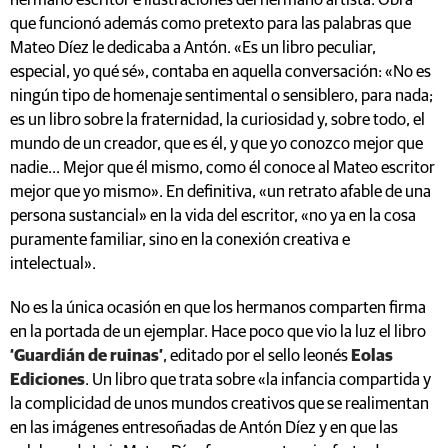
hermano escritor e ilustraciones del hermano artista. Obra
que funcionó además como pretexto para las palabras que
Mateo Díez le dedicaba a Antón. «Es un libro peculiar,
especial, yo qué sé», contaba en aquella conversación: «No es
ningún tipo de homenaje sentimental o sensiblero, para nada;
es un libro sobre la fraternidad, la curiosidad y, sobre todo, el
mundo de un creador, que es él, y que yo conozco mejor que
nadie... Mejor que él mismo, como él conoce al Mateo escritor
mejor que yo mismo». En definitiva, «un retrato afable de una
persona sustancial» en la vida del escritor, «no ya en la cosa
puramente familiar, sino en la conexión creativa e
intelectual».
No es la única ocasión en que los hermanos comparten firma
en la portada de un ejemplar. Hace poco que vio la luz el libro
‘Guardián de ruinas’
, editado por el sello leonés
Eolas
Ediciones
. Un libro que trata sobre «la infancia compartida y
la complicidad de unos mundos creativos que se realimentan
en las imágenes entresoñadas de Antón Díez y en que las