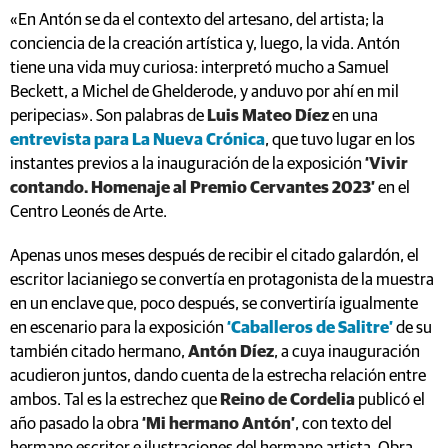
«En Antón se da el contexto del artesano, del artista; la
conciencia de la creación artística y, luego, la vida. Antón
tiene una vida muy curiosa: interpretó mucho a Samuel
Beckett, a Michel de Ghelderode, y anduvo por ahí en mil
peripecias». Son palabras de
Luis Mateo Díez
en una
entrevista para La Nueva Crónica
, que tuvo lugar en los
instantes previos a la inauguración de la exposición
‘Vivir
contando. Homenaje al Premio Cervantes 2023’
en el
Centro Leonés de Arte.
Apenas unos meses después de recibir el citado galardón, el
escritor lacianiego se convertía en protagonista de la muestra
en un enclave que, poco después, se convertiría igualmente
en escenario para la exposición
‘Caballeros de Salitre’
de su
también citado hermano,
Antón Díez
, a cuya inauguración
acudieron juntos, dando cuenta de la estrecha relación entre
ambos. Tal es la estrechez que
Reino de Cordelia
publicó el
año pasado la obra
‘Mi hermano Antón’
, con texto del