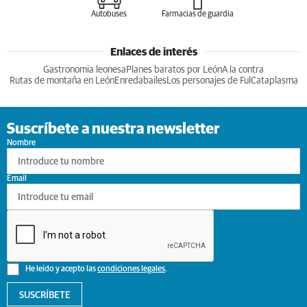
Autobuses
Farmacias de guardia
Enlaces de interés
Gastronomia leonesa
Planes baratos por León
A la contra
Rutas de montaña en León
Enredabailes
Los personajes de Ful
Cataplasma
Suscríbete a nuestra newsletter
Nombre
Email
He leído y acepto las
condiciones legales
.
SUSCRÍBETE